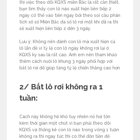
thì việc theo dõi KQXS miền Bắc là rất cần thiết,
bạn tìm thấy con lô nào xuất hiện liên tiếp 2
ngày có thể vào tiền ngay bởi theo soi cầu phân
tích xổ số Miền Bắc đa số lô rơi một khi đã ra thì
sẽ xuất hiện liên tiếp 2 đến 3 ngày.
Lưu ý: Không nên đánh con lô mà xuất hiện cả
lô lẫn đề vì tỷ lệ con lô ngày không rơi lại ở
KQXS kỳ sau là rất cao. Anh em nên tham khảo
thêm cách nuôi lô khung 3 ngày phối hợp với
bắt lô rơi để giúp tăng tỷ lệ chiến thắng cao hơn
2/ Bắt lô rơi không ra 1
tuần:
Cách này không hề khó tuy nhiên nó hơi tốn
kém thời gian một chút vì bạn phải theo dõi
KQXS và thống kê con lô nào trong vòng 1 tuần
không ra thì ngay tức thì có thể dồn tiền để