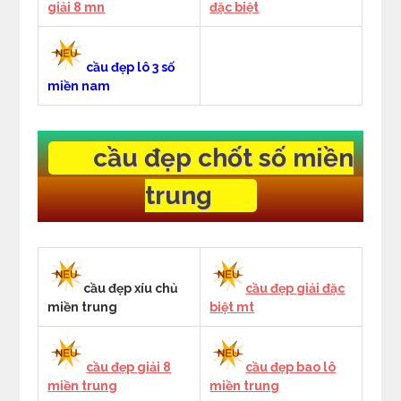
giải 8 mn
đặc biệt
cầu đẹp lô 3 số
miền nam
cầu đẹp chốt số miền
trung
cầu đẹp xíu chủ
cầu đẹp giải đặc
miền trung
biệt mt
cầu đẹp giải 8
cầu đẹp bao lô
miền trung
miền trung