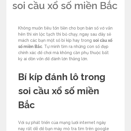
soi cầu xổ số miền Bắc
Không muốn tiêu tốn tiền cho bọn bán số vớ vẩn
hên thì xin lộc tạch thì bỏ chạy, ngay sau đây sẽ
mách các bạn một số bí kíp hay trong
soi cầu xổ
số miền Bắc
. Tự mình tìm ra những con số đẹp
chính xác để chơi mà không cần phụ thuộc bất
kỳ ai dồn vốn để đánh lớn thắng lớn.
Bí kíp đánh lô trong
soi cầu xổ số miền
Bắc
Với sự phát triển của mạng lưới internet ngày
nay rất dễ để bạn mày mò tra tìm trên google