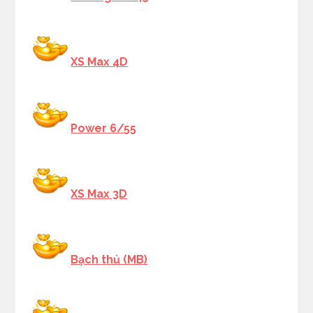
XS Max 4D
Power 6/55
XS Max 3D
Bạch thủ (MB)