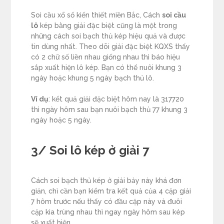
Soi cầu xổ số kiến thiết miền Bắc, Cách
soi cầu
lô
kép bằng giải đặc biệt cũng là một trong
những cách soi bạch thủ kép hiệu quả và được
tin dùng nhất. Theo dõi giải đặc biệt KQXS thấy
có 2 chữ số liền nhau giống nhau thì báo hiệu
sắp xuất hiện lô kép. Bạn có thể nuôi khung 3
ngày hoặc khung 5 ngày bạch thủ lô.
Ví dụ
: kết quả giải đặc biệt hôm nay là 317720
thì ngày hôm sau bạn nuôi bạch thủ 77 khung 3
ngày hoặc 5 ngày.
3/ Soi lô kép ở giải 7
Cách soi bạch thủ kép ở giải bảy này khá đơn
giản, chỉ cần bạn kiểm tra kết quả của 4 cặp giải
7 hôm trước nếu thấy có đầu cặp này và đuôi
cặp kia trùng nhau thì ngay ngày hôm sau kép
sẽ xuất hiện