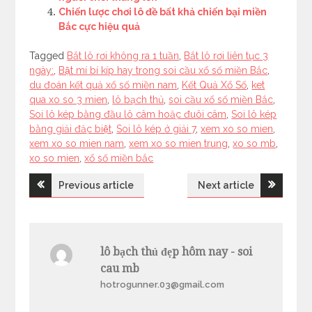
Chiến lược chơi lô đề bất khả chiến bại miền
Bắc cực hiệu quả
Tagged
Tagged
Bắt lô rơi không ra 1 tuần
,
Bắt lô rơi liên tục 3
ngày:
,
Bật mí bí kíp hay trong soi cầu xổ số miền Bắc
,
du đoán kết quả xổ số miền nam
,
Kết Quả Xổ Số
,
ket
qua xo so 3 mien
,
lô bạch thủ
,
soi cầu xổ số miền Bắc
,
Soi lô kép bằng đầu lô câm hoặc đuôi câm
,
Soi lô kép
bằng giải đặc biệt
,
Soi lô kép ở giải 7
,
xem xo so mien
,
xem xo so mien nam
,
xem xo so mien trung
,
xo so mb
,
xo so mien
,
xổ số miền bắc
Điều
Previous article
Next article
hướng
bài
lô bạch thủ đẹp hôm nay - soi
cau mb
viết
hotrogunner.03@gmail.com