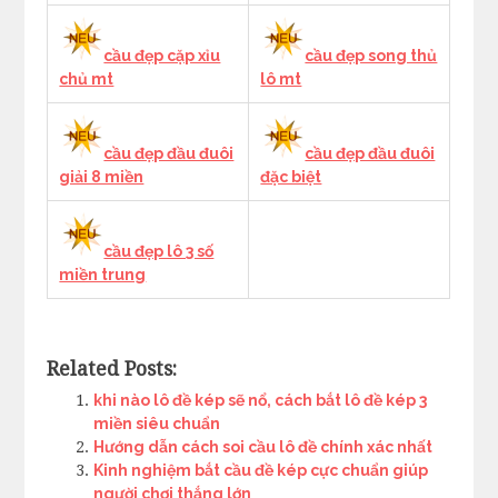
cầu đẹp cặp xỉu
cầu đẹp song thủ
chủ mt
lô mt
cầu đẹp đầu đuôi
cầu đẹp đầu đuôi
giải 8 miền
đặc biệt
cầu đẹp lô 3 số
miền trung
Related Posts:
khi nào lô đề kép sẽ nổ, cách bắt lô đề kép 3
miền siêu chuẩn
Hướng dẫn cách soi cầu lô đề chính xác nhất
Kinh nghiệm bắt cầu đề kép cực chuẩn giúp
người chơi thắng lớn