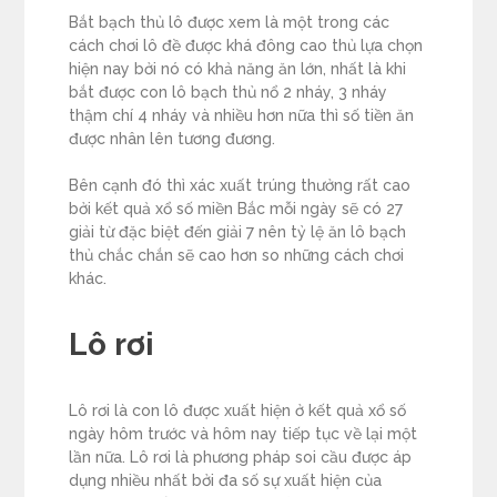
Bắt bạch thủ lô được xem là một trong các
cách chơi lô đề được khá đông cao thủ lựa chọn
hiện nay bởi nó có khả năng ăn lớn, nhất là khi
bắt được con lô bạch thủ nổ 2 nháy, 3 nháy
thậm chí 4 nháy và nhiều hơn nữa thì số tiền ăn
được nhân lên tương đương.
Bên cạnh đó thì xác xuất trúng thưởng rất cao
bởi kết quả xổ số miền Bắc mỗi ngày sẽ có 27
giải từ đặc biệt đến giải 7 nên tỷ lệ ăn lô bạch
thủ chắc chắn sẽ cao hơn so những cách chơi
khác.
Lô rơi
Lô rơi là con lô được xuất hiện ở kết quả xổ số
ngày hôm trước và hôm nay tiếp tục về lại một
lần nữa. Lô rơi là phương pháp soi cầu được áp
dụng nhiều nhất bởi đa số sự xuất hiện của