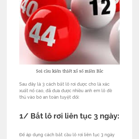
Soi cầu kiến thiết xổ số miền Bắc
Sau đây là 3 cách bắt lô rơi được cho là xác
xuất nổ cao, đã đưa được nhiều anh em lô đề
thủ vào bờ an toàn tuyệt đối:
1/ Bắt lô rơi liên tục 3 ngày:
Để áp dụng cách bắt cầu lô rơi liên tục 3 ngày