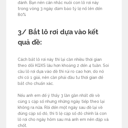
đánh. Bạn nên cân nhắc nuôi con lô rơi này
trong vòng 3 ngày đảm bảo tỷ lệ nổ lên đến
80%
3/ Bắt lô rơi dựa vào kết
quả đề:
Cách bắt lô rơi này thì lại cần nhiều thời gian
theo dõi KQXS lâu hơn khoảng 2 đến 4 tuần. Soi
cầu lô rơi dựa vào đề thì rủi ro cao hơn, do nó
chỉ có 1 giải, nên cần phải đầu tư thời gian để
bắt cho chuẩn xác.
Nếu anh em để ý thấy 3 lần gần nhất đề về
cùng 1 cặp số nhưng những ngày tiếp theo lại
không ra nữa. Rồi đến một ngày sau đề lại về
đúng cặp số đó, thì tỉ lệ cặp số đó chính là con
lô rơi cho ngày hôm sau mà anh em nên đập và
chốt.