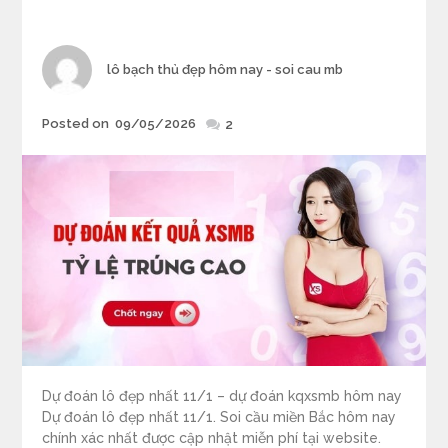
Author
lô bạch thủ đẹp hôm nay - soi cau mb
Posted
Posted on
09/05/2026
2
on
Dự đoán lô đẹp nhất 11/1 – dự đoán kqxsmb hôm nay
Dự đoán lô đẹp nhất 11/1. Soi cầu miền Bắc hôm nay
chính xác nhất được cập nhật miễn phí tại website.