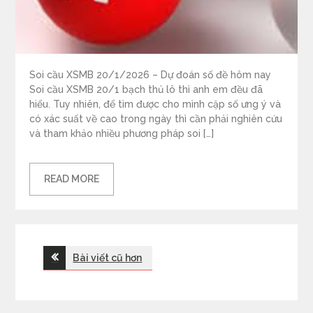
Soi cầu XSMB 20/1/2026 – Dự đoán số đề hôm nay
Soi cầu XSMB 20/1 bạch thủ lô thì anh em đều đã
hiểu. Tuy nhiên, để tìm được cho mình cặp số ưng ý và
có xác suất về cao trong ngày thì cần phải nghiên cứu
và tham khảo nhiều phương pháp soi […]
READ MORE
Điều
Bài viết cũ hơn
hướng