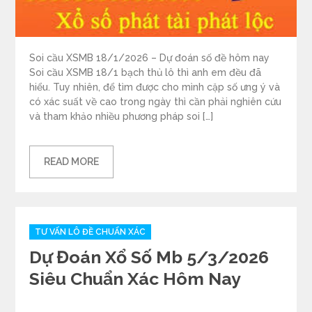
Soi cầu XSMB 18/1/2026 – Dự đoán số đề hôm nay
Soi cầu XSMB 18/1 bạch thủ lô thì anh em đều đã
hiểu. Tuy nhiên, để tìm được cho mình cặp số ưng ý và
có xác suất về cao trong ngày thì cần phải nghiên cứu
và tham khảo nhiều phương pháp soi […]
READ MORE
Categories
TƯ VẤN LÔ ĐỀ CHUẨN XÁC
Dự Đoán Xổ Số Mb 5/3/2026
Siêu Chuẩn Xác Hôm Nay