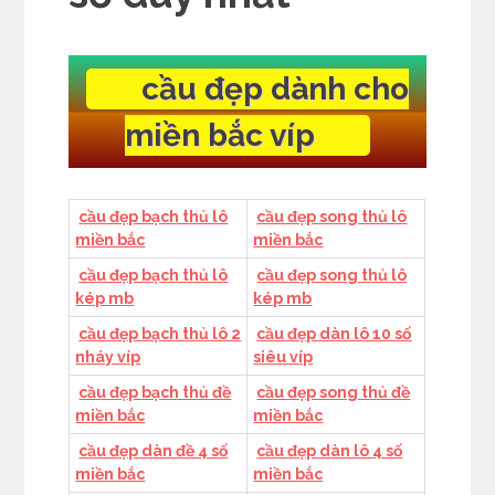
cầu đẹp dành cho
miền bắc víp
cầu đẹp bạch thủ lô
cầu đẹp song thủ lô
miền bắc
miền bắc
cầu đẹp bạch thủ lô
cầu đẹp song thủ lô
kép mb
kép mb
cầu đẹp bạch thủ lô 2
cầu đẹp dàn lô 10 số
nháy víp
siêu víp
cầu đẹp bạch thủ đề
cầu đẹp song thủ đề
miền bắc
miền bắc
cầu đẹp dàn đề 4 số
cầu đẹp dàn lô 4 số
miền bắc
miền bắc