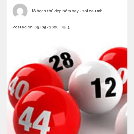
Author
lô bạch thủ đẹp hôm nay - soi cau mb
Posted
Posted on
09/05/2026
2
on