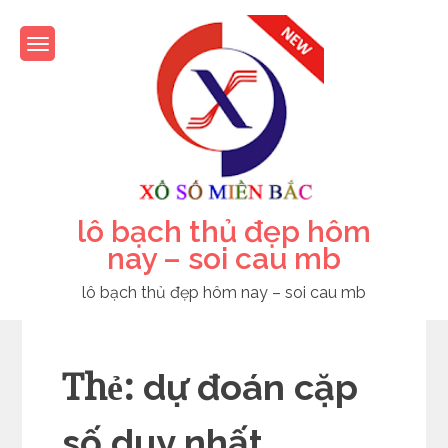
Skip
to
content
lô bạch thủ đẹp hôm
nay – soi cau mb
lô bạch thủ đẹp hôm nay – soi cau mb
Thẻ:
dự đoán cặp
số duy nhất