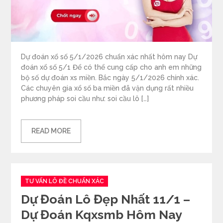
Dự đoán xổ số 5/1/2026 chuẩn xác nhất hôm nay Dự
đoán xổ số 5/1 Để có thể cung cấp cho anh em những
bộ số dự đoán xs miền. Bắc ngày 5/1/2026 chính xác.
Các chuyên gia xổ số ba miền đã vận dụng rất nhiều
phương pháp soi cầu như: soi cầu lô […]
READ MORE
Categories
TƯ VẤN LÔ ĐỀ CHUẨN XÁC
Dự Đoán Lô Đẹp Nhất 11/1 –
Dự Đoán Kqxsmb Hôm Nay