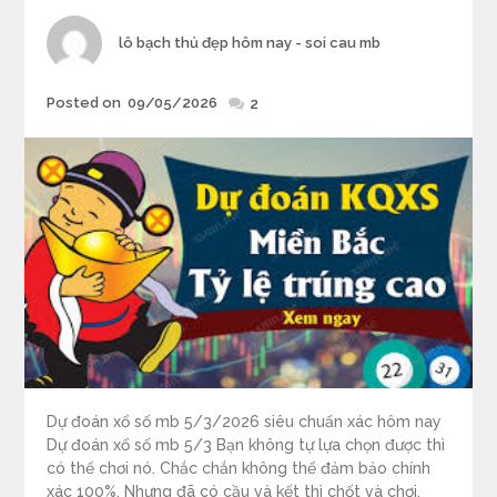
Author
lô bạch thủ đẹp hôm nay - soi cau mb
Posted
Posted on
09/05/2026
2
on
Dự đoán xổ số mb 5/3/2026 siêu chuẩn xác hôm nay
Dự đoán xổ số mb 5/3 Bạn không tự lựa chọn được thì
có thể chơi nó. Chắc chắn không thể đảm bảo chính
xác 100%. Nhưng đã có cầu và kết thì chốt và chơi.