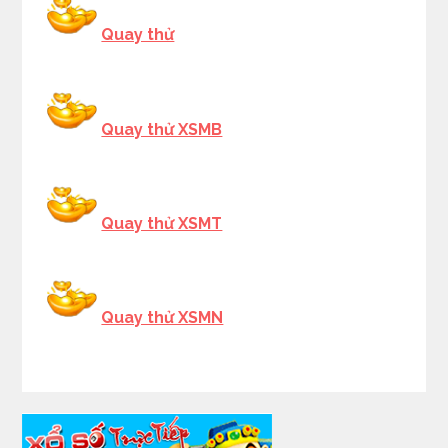
Quay thử
Quay thử XSMB
Quay thử XSMT
Quay thử XSMN