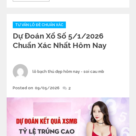
Categories
TƯ VẤN LÔ ĐỀ CHUẨN XÁC
Dự Đoán Xổ Số 5/1/2026
Chuẩn Xác Nhất Hôm Nay
Author
lô bạch thủ đẹp hôm nay - soi cau mb
Posted
Posted on
09/05/2026
2
on