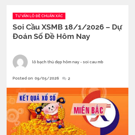
Categories
TƯ VẤN LÔ ĐỀ CHUẨN XÁC
Soi Cầu XSMB 18/1/2026 – Dự
Đoán Số Đề Hôm Nay
Author
lô bạch thủ đẹp hôm nay - soi cau mb
Posted
Posted on
09/05/2026
2
on