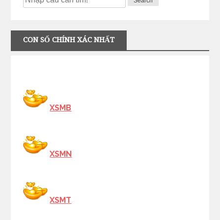
viết
Search
CON SỐ CHÍNH XÁC NHẤT
XSMB
XSMN
XSMT