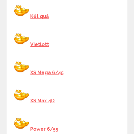
Kết quả
Vietlott
XS Mega 6/45
XS Max 4D
Power 6/55