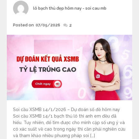
Author
lô bạch thủ đẹp hôm nay - soi cau mb
Posted
Posted on
07/05/2026
2
on
Soi cầu XSMB 14/1/2026 – Dự đoán số đề hôm nay
Soi cầu XSMB 14/1 bạch thủ lô thì anh em đều đã
hiểu. Tuy nhiên, để tìm được cho mình cặp số ưng ý và
có xác suất về cao trong ngày thì cần phải nghiên cứu
và tham khảo nhiều phương pháp soi […]