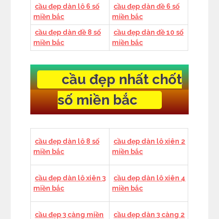
cầu đẹp dàn lô 6 số
cầu đẹp dàn đề 6 số
miền bắc
miền bắc
cầu đẹp dàn đề 8 số
cầu đẹp dàn đề 10 số
miền bắc
miền bắc
cầu đẹp nhất chốt
số miền bắc
cầu đẹp dàn lô 8 số
cầu đẹp dàn lô xiên 2
miền bắc
miền bắc
cầu đẹp dàn lô xiên 3
cầu đẹp dàn lô xiên 4
miền bắc
miền bắc
cầu đẹp 3 càng miền
cầu đẹp dàn 3 càng 2