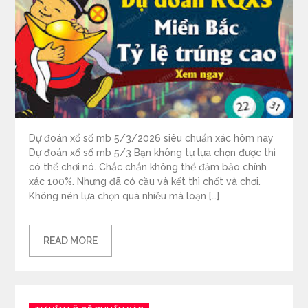
Dự đoán xổ số mb 5/3/2026 siêu chuẩn xác hôm nay
Dự đoán xổ số mb 5/3 Bạn không tự lựa chọn được thì
có thể chơi nó. Chắc chắn không thể đảm bảo chính
xác 100%. Nhưng đã có cầu và kết thì chốt và chơi.
Không nên lựa chọn quá nhiều mà loạn […]
READ MORE
Categories