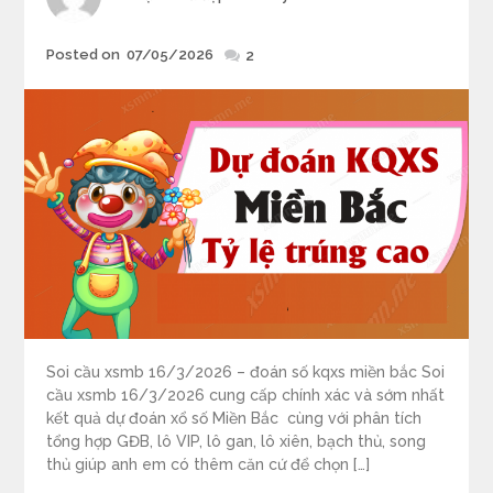
Posted
Posted on
07/05/2026
2
on
Soi cầu xsmb 16/3/2026 – đoán số kqxs miền bắc Soi
cầu xsmb 16/3/2026 cung cấp chính xác và sớm nhất
kết quả dự đoán xổ số Miền Bắc cùng với phân tích
tổng hợp GĐB, lô VIP, lô gan, lô xiên, bạch thủ, song
thủ giúp anh em có thêm căn cứ để chọn […]