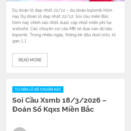
Dự đoán lô đẹp nhất 22/12 – dự đoán kqxsmb hôm
nay Dự đoán lô đẹp nhất 22/12. Soi cầu miền Bắc
hôm nay chính xác nhất được cập nhật miễn phí tại
website. Các chuyên soi cầu MB sẽ dựa vào dữ liệu
kqxsmb. Trong nhiều ngày, thống kê đầu đuôi loto, lô
gan, […]
READ MORE
Categories
TƯ VẤN LÔ ĐỀ CHUẨN XÁC
Soi Cầu Xsmb 18/3/2026 –
Đoán Số Kqxs Miền Bắc