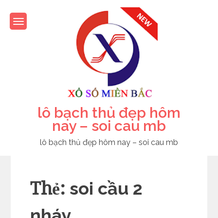
Skip
to
content
lô bạch thủ đẹp hôm
nay – soi cau mb
lô bạch thủ đẹp hôm nay – soi cau mb
Thẻ:
soi cầu 2
nháy