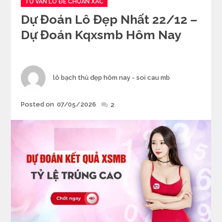
TƯ VẤN LÔ ĐỀ CHUẨN XÁC
Dự Đoán Lô Đẹp Nhất 22/12 –
Dự Đoán Kqxsmb Hôm Nay
Author
lô bạch thủ đẹp hôm nay - soi cau mb
Posted
Posted on
07/05/2026
2
on