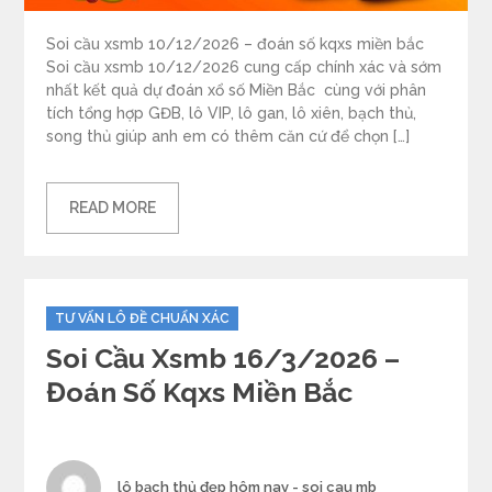
Soi cầu xsmb 10/12/2026 – đoán số kqxs miền bắc
Soi cầu xsmb 10/12/2026 cung cấp chính xác và sớm
nhất kết quả dự đoán xổ số Miền Bắc cùng với phân
tích tổng hợp GĐB, lô VIP, lô gan, lô xiên, bạch thủ,
song thủ giúp anh em có thêm căn cứ để chọn […]
READ MORE
Categories
TƯ VẤN LÔ ĐỀ CHUẨN XÁC
Soi Cầu Xsmb 16/3/2026 –
Đoán Số Kqxs Miền Bắc
Author
lô bạch thủ đẹp hôm nay - soi cau mb