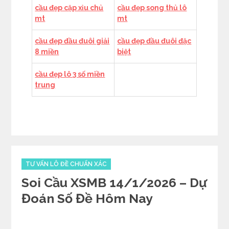
cầu đẹp cặp xỉu chủ
cầu đẹp song thủ lô
mt
mt
cầu đẹp đầu đuôi giải
cầu đẹp đầu đuôi đặc
8 miền
biệt
cầu đẹp lô 3 số miền
trung
Categories
TƯ VẤN LÔ ĐỀ CHUẨN XÁC
Soi Cầu XSMB 14/1/2026 – Dự
Đoán Số Đề Hôm Nay