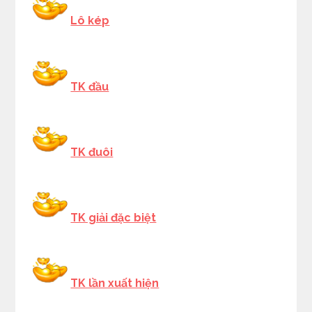
Lô kép
TK đầu
TK đuôi
TK giải đặc biệt
TK lần xuất hiện