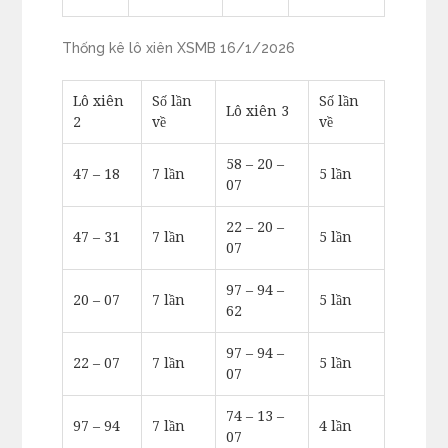
Thống kê lô xiên XSMB 16/1/2026
Lô xiên
Số lần
Số lần
Lô xiên 3
2
về
về
58 – 20 –
47 – 18
7 lần
5 lần
07
22 – 20 –
47 – 31
7 lần
5 lần
07
97 – 94 –
20 – 07
7 lần
5 lần
62
97 – 94 –
22 – 07
7 lần
5 lần
07
74 – 13 –
97 – 94
7 lần
4 lần
07