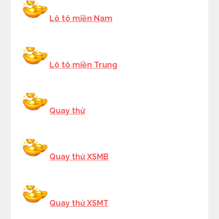
Lô tô miền Nam
Lô tô miền Trung
Quay thử
Quay thử XSMB
Quay thử XSMT