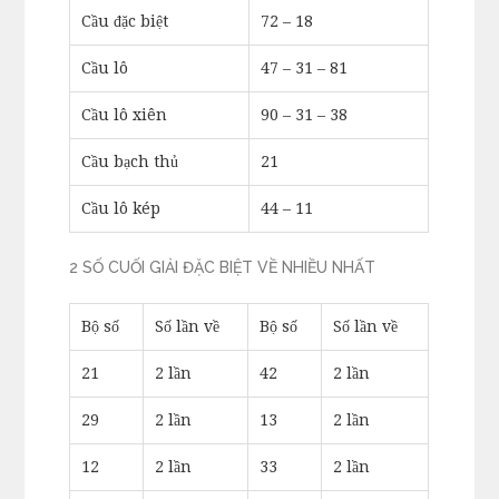
Cầu đặc biệt
72 – 18
Cầu lô
47 – 31 – 81
Cầu lô xiên
90 – 31 – 38
Cầu bạch thủ
21
Cầu lô kép
44 – 11
2 SỐ CUỐI GIẢI ĐẶC BIỆT VỀ NHIỀU NHẤT
Bộ số
Số lần về
Bộ số
Số lần về
21
2 lần
42
2 lần
29
2 lần
13
2 lần
12
2 lần
33
2 lần