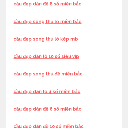
cầu đẹp dàn đề 8 số miền bắc
cầu đẹp song thủ lô miền bắc
cầu đẹp song thủ lô kép mb
cầu đẹp dàn lô 10 số siêu víp
cầu đẹp song thủ đề miền bắc
cầu đẹp dàn lô 4 số miền bắc
cầu đẹp dàn đề 6 số miền bắc
cầu đẹp dàn đề 10 số miền bắc