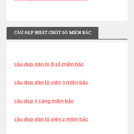
CẦU ĐẸP NHẤT CHỐT SỐ MIỀN BẮC
cầu đẹp dàn lô 8 số miền bắc
cầu đẹp dàn lô xiên 3 miền bắc
cầu đẹp 3 càng miền bắc
cầu đẹp dàn lô xiên 2 miền bắc