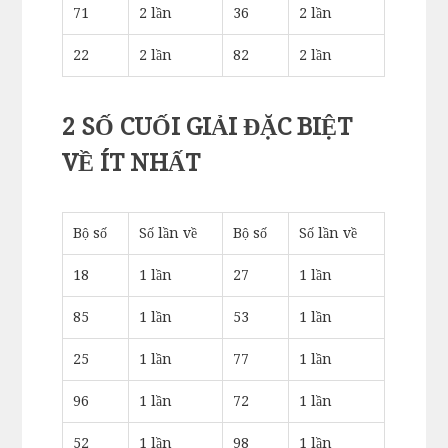
71
2 lần
36
2 lần
22
2 lần
82
2 lần
2 SỐ CUỐI GIẢI ĐẶC BIỆT
VỀ ÍT NHẤT
Bộ số
Số lần về
Bộ số
Số lần về
18
1 lần
27
1 lần
85
1 lần
53
1 lần
25
1 lần
77
1 lần
96
1 lần
72
1 lần
52
1 lần
98
1 lần