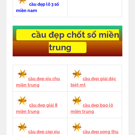
cầu đẹp lô 3 số
miền nam
cầu đẹp chốt số miền
trung
cầu đẹp xíu chủ
cầu đẹp giải đặc
miền trung
biệt mt
cầu đẹp giải 8
cầu đẹp bao lô
miền trung
miền trung
cầu đẹp cặp xỉu
cầu đẹp song thủ