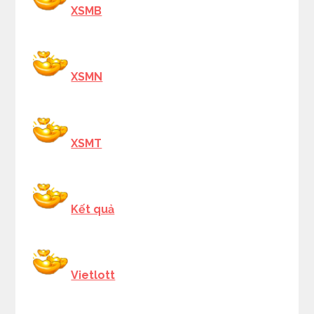
XSMB
XSMN
XSMT
Kết quả
Vietlott