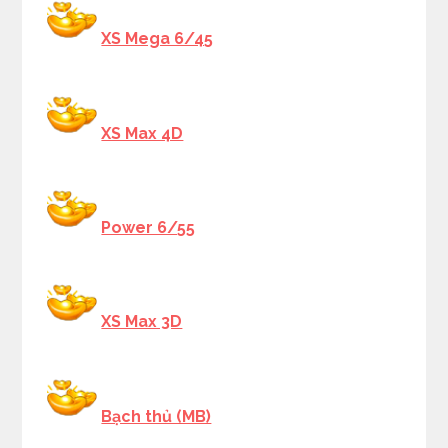
XS Mega 6/45
XS Max 4D
Power 6/55
XS Max 3D
Bạch thủ (MB)