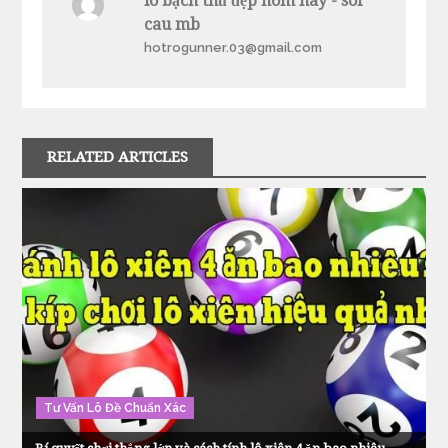
lô bạch thủ đẹp hôm nay - soi
cau mb
viết
hotrogunner.03@gmail.com
RELATED ARTICLES
Tư Vấn Lô Đề Chuẩn Xác