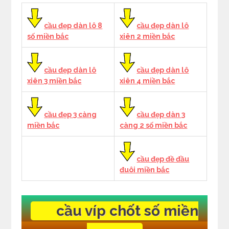
cầu đẹp dàn lô 8
cầu đẹp dàn lô
số miền bắc
xiên 2 miền bắc
cầu đẹp dàn lô
cầu đẹp dàn lô
xiên 3 miền bắc
xiên 4 miền bắc
cầu đẹp 3 càng
cầu đẹp dàn 3
miền bắc
càng 2 số miền bắc
cầu đẹp đề đầu
đuôi miền bắc
cầu víp chốt số miền