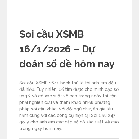
Soi cầu XSMB
16/1/2026 – Dự
đoán số đề hôm nay
Soi cầu XSMB 16/1 bạch thủ lô thì anh em đều
đã hiểu. Tuy nhiên, để tìm được cho mình cặp số
ưng ý và có xác suất về cao trong ngày thì cần
phải nghiên cứu và tham khảo nhiều phương
pháp soi cầu khác. Với đội ngũ chuyên gia lâu
năm cùng với các công cụ hiện tại Soi Cầu 247
gợi ý cho anh em các cặp số có xác suất về cao
trong ngày hôm nay.