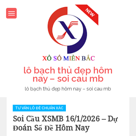
Skip
to
content
lô bạch thủ đẹp hôm
nay – soi cau mb
lô bạch thủ đẹp hôm nay – soi cau mb
Categories
TƯ VẤN LÔ ĐỀ CHUẨN XÁC
Soi Cầu XSMB 16/1/2026 – Dự
Đoán Số Đề Hôm Nay