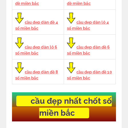
đề miền bắc
đề miền bắc
cầu đẹp dàn đề 4
cầu đẹp dàn lô 4
số miền bắc
số miền bắc
cầu đẹp dàn lô 6
cầu đẹp dàn đề 6
số miền bắc
số miền bắc
cầu đẹp dàn đề 8
cầu đẹp dàn đề 10
số miền bắc
số miền bắc
cầu đẹp nhất chốt số
miền bắc