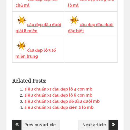
chủ mt
lô mt
cầu đẹp đầu đuôi
cầu đẹp đầu đuôi
giải 8 miền
đặc biệt
cầu đẹp lô 3 số
miền trung
Related Posts:
siêu chuẩn xs cầu đẹp lô 4 con mb
siêu chuẩn xs cầu đẹp lô 6 con mb
siêu chuẩn xs cầu đẹp đề đầu đuôi mb
siêu chuẩn xs cầu đẹp xiên 2 lô mb
Điều
Previous article
Next article