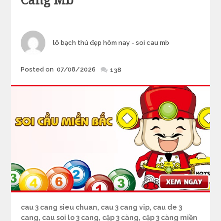
Càng Mb
Author
lô bạch thủ đẹp hôm nay - soi cau mb
Posted
Posted on
07/08/2026
138
on
cau 3 cang sieu chuan, cau 3 cang vip, cau de 3
cang, cau soi lo 3 cang, cặp 3 càng, cặp 3 càng miền