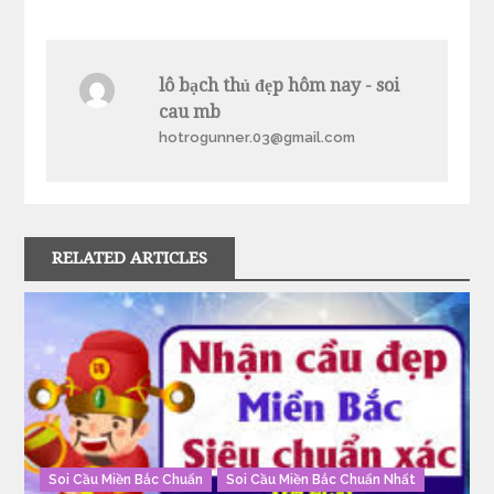
hướng
bài
lô bạch thủ đẹp hôm nay - soi
cau mb
viết
hotrogunner.03@gmail.com
RELATED ARTICLES
Soi Cầu Miền Bắc Chuẩn
Soi Cầu Miền Bắc Chuẩn Nhất