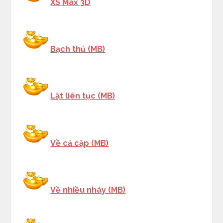
XS Max 3D
Bạch thủ (MB)
Lật liên tục (MB)
Về cả cặp (MB)
Về nhiều nháy (MB)