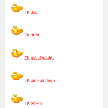
TK đầu
TK đuôi
TK giải đặc biệt
TK lần xuất hiện
TK 00-99