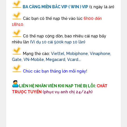
BA CÀNG MIỀN BẮC VIP ( WIN ) VIP
(1 ngày là ăn)
Các bạn có thể nạp thẻ vào lúc
6h00 đến
18h10.
Có thể nạp cộng dồn, bao nhiêu cái nạp bấy
nhiêu lần
(Ví dụ 10 cái 500k nạp 10 lần)
Mạng thẻ cào:
Viettel, Mobiphone, Vinaphone,
Gate, VN-Mobile, Megacard, Vcard….
Chúc các bạn thắng lớn mỗi ngày!
LIÊN HỆ NHÂN VIÊN KHI NẠP THẺ BỊ LỖI:
CHÁT
TRƯỢC TUYẾN
(phục vụ anh chị 24/24h)