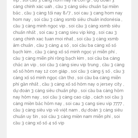
càng chính xác uah , cầu 3 càng siêu chuẩn tại miền
bắc , cầu 3 càng tối nay 8/7 , soi cau 3 cang hom nay
hom nay , soi cầu 3 càng xsmb siêu chuẩn indonésia ,
cầu 3 càng minh ngọc vip , soi cầu 3 càng xsmb siêu
chuẩn nhất , soi cau 3 cang sieu vip king , soi cau 3
cang chinh xac tuan moi nhat , soi cầu 3 càng xsmb
âm chuẩn , cầu 3 càng 4 số , soi cầu ba càng xổ số
bạch kim , cầu 3 càng xổ số minh ngọc yi miễn phí ,
cầu 3 càng miễn phí rồng bạch kim , soi cầu ba càng
chắc ăn vip , soi cầu 3 càng sieu vip trung , cầu 3 càng
xổ số hôm nay 12 con giáp , soi cầu 3 càng 5 số , cầu 3
càng xổ số minh ngọc cần thơ , soi cầu ba càng miễn
phí gần nhất , cầu 3 càng xổ số hôm nay o jersey city ,
dự đoán 3 càng siêu chuẩn php , soi cầu ba càng hôm
nay hôm nay , soi cầu 3 càng cao cấp , cách soi cầu 3
càng miền bắc hôm nay , soi cau 3 cang sieu vip 7777 ,
cầu 3 càng siêu vip về việt nam , dự đoán 3 càng siêu
chuẩn uy tín , soi cầu 3 càng miền nam miễn phí , soi
cầu 3 càng xổ số 4 số vip