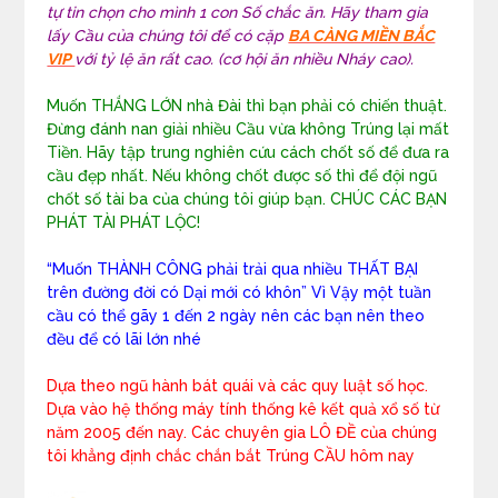
tự tin chọn cho mình 1 con Số chắc ăn. Hãy tham gia
lấy Cầu của chúng tôi để có cặp
BA CÀNG MIỀN BẮC
VIP
với tỷ lệ ăn rất cao. (cơ hội ăn nhiều Nháy cao).
Muốn THẮNG LỚN nhà Đài thì bạn phải có chiến thuật.
Đừng đánh nan giải nhiều Cầu vừa không Trúng lại mất
Tiền. Hãy tập trung nghiên cứu cách chốt số để đưa ra
cầu đẹp nhất. Nếu không chốt được số thì để đội ngũ
chốt số tài ba của chúng tôi giúp bạn. CHÚC CÁC BẠN
PHÁT TÀI PHÁT LỘC!
“Muốn THÀNH CÔNG phải trải qua nhiều THẤT BẠI
trên đường đời có Dại mới có khôn” Vì Vậy một tuần
cầu có thể gãy 1 đến 2 ngày nên các bạn nên theo
đều để có lãi lớn nhé
Dựa theo ngũ hành bát quái và các quy luật số học.
Dựa vào hệ thống máy tính thống kê kết quả xổ số từ
năm 2005 đến nay. Các chuyên gia LÔ ĐỀ của chúng
tôi khẳng định chắc chắn bắt Trúng CẦU hôm nay