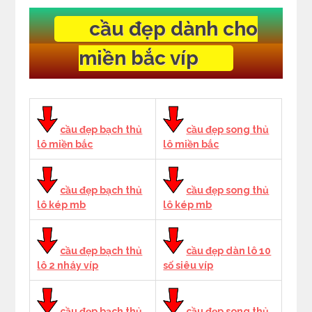
cầu đẹp dành cho
miền bắc víp
cầu đẹp bạch thủ
cầu đẹp song thủ
lô miền bắc
lô miền bắc
cầu đẹp bạch thủ
cầu đẹp song thủ
lô kép mb
lô kép mb
cầu đẹp bạch thủ
cầu đẹp dàn lô 10
lô 2 nháy víp
số siêu víp
cầu đẹp bạch thủ
cầu đẹp song thủ