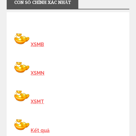
CON SỐ CHÍNH XÁC NHẤT
XSMB
XSMN
XSMT
Kết quả