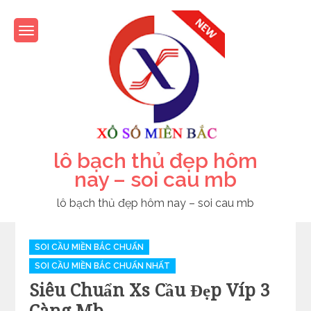
Skip
to
content
lô bạch thủ đẹp hôm
nay – soi cau mb
lô bạch thủ đẹp hôm nay – soi cau mb
Categories
SOI CẦU MIỀN BẮC CHUẨN
SOI CẦU MIỀN BẮC CHUẨN NHẤT
Siêu Chuẩn Xs Cầu Đẹp Víp 3