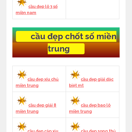
cầu đẹp lô 3 số
miền nam
cầu đẹp chốt số miền
trung
cầu đẹp xíu chủ
cầu đẹp giải đặc
miền trung
biệt mt
cầu đẹp giải 8
cầu đẹp bao lô
miền trung
miền trung
cầu đẹp cặp xỉu
cầu đẹp song thủ