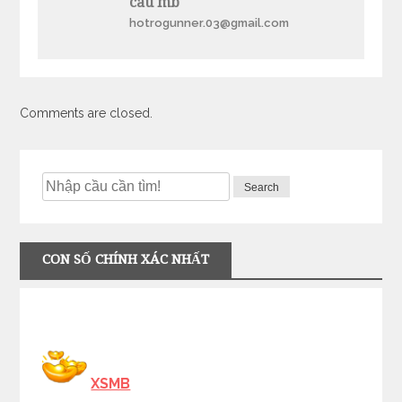
cau mb
viết
hotrogunner.03@gmail.com
Comments are closed.
Search
CON SỐ CHÍNH XÁC NHẤT
XSMB