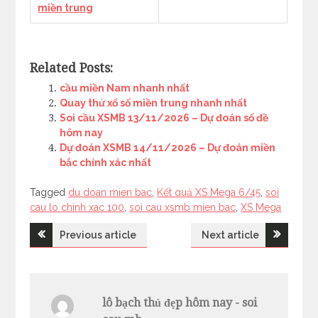
miền trung
Related Posts:
cầu miền Nam nhanh nhất
Quay thử xổ số miền trung nhanh nhất
Soi cầu XSMB 13/11/2026 – Dự đoán số đề
hôm nay
Dự đoán XSMB 14/11/2026 – Dự đoán miền
bắc chính xác nhất
Tagged
Tagged
du doan mien bac
,
Kết quả XS Mega 6/45
,
soi
cau lo chinh xac 100
,
soi cau xsmb mien bac
,
XS Mega
Điều
Previous article
Next article
hướng
bài
lô bạch thủ đẹp hôm nay - soi