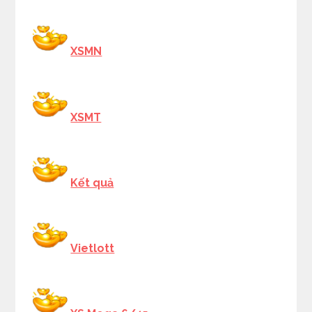
XSMN
XSMT
Kết quả
Vietlott