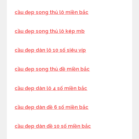
cầu đẹp song thủ lô miền bắc
cầu đẹp song thủ lô kép mb
cầu đẹp dàn lô 10 số siêu víp
cầu đẹp song thủ đề miền bắc
cầu đẹp dàn lô 4 số miền bắc
cầu đẹp dàn đề 6 số miền bắc
cầu đẹp dàn đề 10 số miền bắc