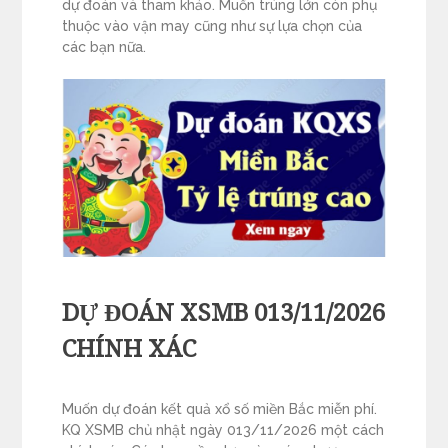
dự đoán và tham khảo. Muốn trúng lớn còn phụ
thuộc vào vận may cũng như sự lựa chọn của
các bạn nữa.
DỰ ĐOÁN XSMB 013/11/2026
CHÍNH XÁC
Muốn dự đoán kết quả xổ số miền Bắc miễn phí.
KQ XSMB chủ nhật ngày 013/11/2026 một cách