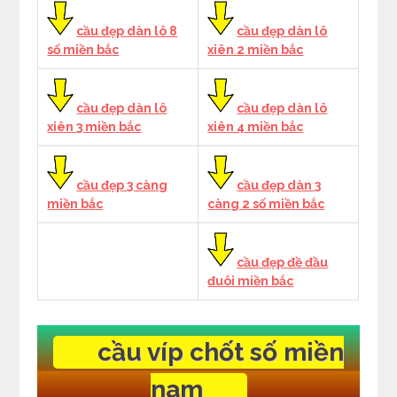
cầu đẹp dàn lô 8
cầu đẹp dàn lô
số miền bắc
xiên 2 miền bắc
cầu đẹp dàn lô
cầu đẹp dàn lô
xiên 3 miền bắc
xiên 4 miền bắc
cầu đẹp 3 càng
cầu đẹp dàn 3
miền bắc
càng 2 số miền bắc
cầu đẹp đề đầu
đuôi miền bắc
cầu víp chốt số miền
nam