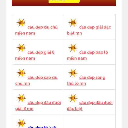
cầu đẹp xỉu chủ
cầu đẹp giải đặc
miền nam
biệt mn
cầu đẹp giải 8
cầu đẹp bao lô
miền nam
miền nam
cầu đẹp cặp xỉu
cầu đẹp song
chủ mn
thủ lô mn
cầu đẹp đầu đuôi
cầu đẹp đầu đuôi
giải 8 mn
đặc biệt
cầu đẹp lô 3 số