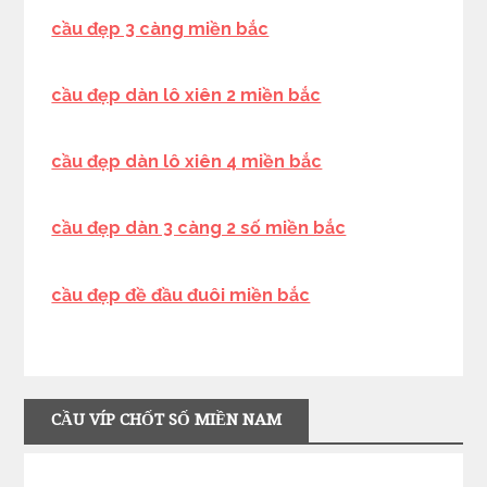
cầu đẹp 3 càng miền bắc
cầu đẹp dàn lô xiên 2 miền bắc
cầu đẹp dàn lô xiên 4 miền bắc
cầu đẹp dàn 3 càng 2 số miền bắc
cầu đẹp đề đầu đuôi miền bắc
CẦU VÍP CHỐT SỐ MIỀN NAM