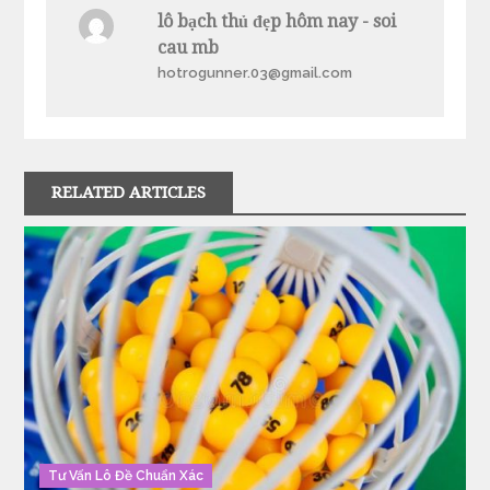
bài
lô bạch thủ đẹp hôm nay - soi
cau mb
viết
hotrogunner.03@gmail.com
RELATED ARTICLES
Tư Vấn Lô Đề Chuẩn Xác