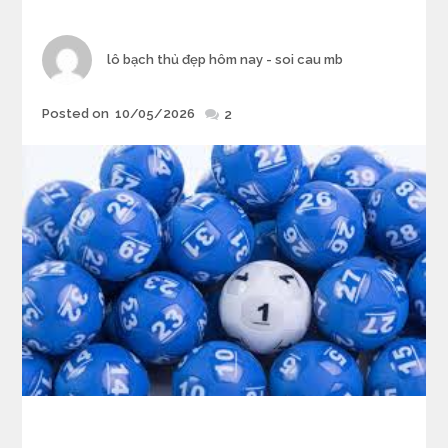
Author
lô bạch thủ đẹp hôm nay - soi cau mb
Posted
Posted on
10/05/2026
2
on