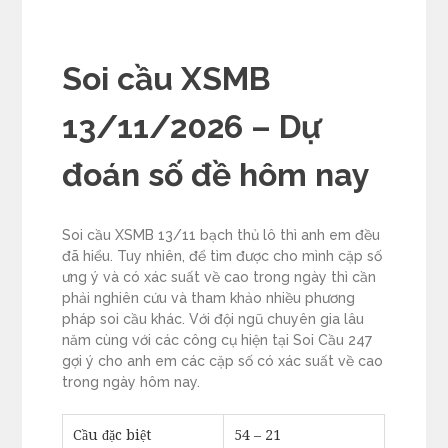
Soi cầu XSMB
13/11/2026 – Dự
đoán số đề hôm nay
Soi cầu XSMB 13/11 bạch thủ lô thì anh em đều
đã hiểu. Tuy nhiên, để tìm được cho mình cặp số
ưng ý và có xác suất về cao trong ngày thì cần
phải nghiên cứu và tham khảo nhiều phương
pháp soi cầu khác. Với đội ngũ chuyên gia lâu
năm cùng với các công cụ hiện tại Soi Cầu 247
gợi ý cho anh em các cặp số có xác suất về cao
trong ngày hôm nay.
Cầu đặc biệt
54 – 21