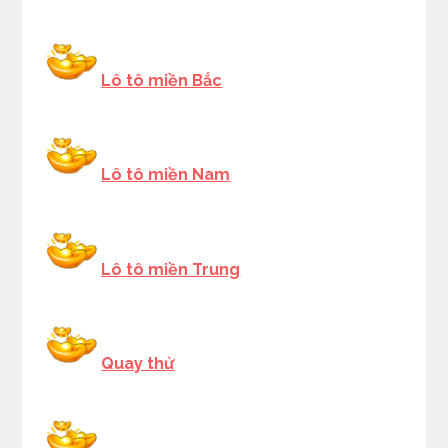
Lô tô miền Bắc
Lô tô miền Nam
Lô tô miền Trung
Quay thử