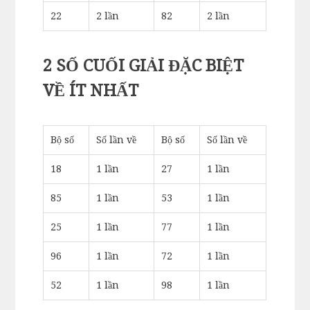
22
2 lần
82
2 lần
2 SỐ CUỐI GIẢI ĐẶC BIỆT
VỀ ÍT NHẤT
Bộ số
Số lần về
Bộ số
Số lần về
18
1 lần
27
1 lần
85
1 lần
53
1 lần
25
1 lần
77
1 lần
96
1 lần
72
1 lần
52
1 lần
98
1 lần