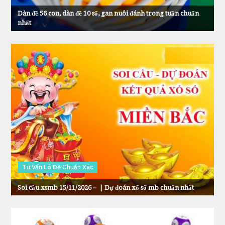
Dàn đề 56 con, dàn đề 10 số, gan nuôi đánh trong tuần chuẩn
nhất
Tư Vấn Lô Đề Chuẩn Xác
Soi cầu xsmb 15/11/2026 – | Dự đoán xổ số mb chuẩn nhất