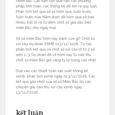
chính xác. Các bạn cần dựa vào các phương
pháp tính toán, các thống kê để tìm ra quy luật.
Phân tích kết quả xổ số hôm qua, tuần trước,
tuần trước nữa. Nắm được đề hôm qua về bao
nhiêu, bắt lô rơi từ đềm chốt số giải đặc biệt
miền Bắc cho ngày mai.
Xổ số miền Bắc hôm nay đánh con gì? Chốt số
soi cầu dự đoán XSMB 013/11/2026. Từ các
phân tích kết quả và chốt số soi cầu lô tô 2 số
xiên 2, 3. Dự đoán đề về hôm nay từ cao thủ
chốt số miền Bắc giờ vàng tỷ lệ trúng cao nhất.
Dựa vào các thuật toán xác suất thống kê
xsmb, phân tích xsmb ngày 013/11/2026. Các
kết quả gần nhất của xổ số Miền Bắc do các
chuyên gia, cao thủ soi cầu xsmb ngày
13/11//2026 .
kết luận