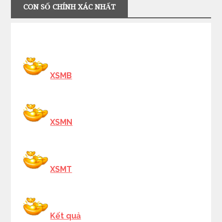
CON SỐ CHÍNH XÁC NHẤT
XSMB
XSMN
XSMT
Kết quả