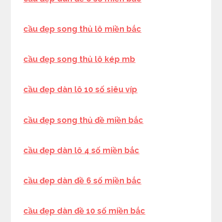
cầu đẹp song thủ lô miền bắc
cầu đẹp song thủ lô kép mb
cầu đẹp dàn lô 10 số siêu víp
cầu đẹp song thủ đề miền bắc
cầu đẹp dàn lô 4 số miền bắc
cầu đẹp dàn đề 6 số miền bắc
cầu đẹp dàn đề 10 số miền bắc