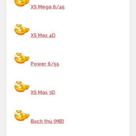
XS Mega 6/45
XS Max 4D
Power 6/55
XS Max 3D
Bạch thủ (MB)