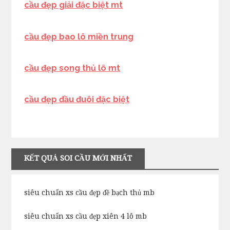
cầu đẹp giải đặc biệt mt
cầu đẹp bao lô miền trung
cầu đẹp song thủ lô mt
cầu đẹp đầu đuôi đặc biệt
KẾT QUẢ SOI CẦU MỚI NHẤT
siêu chuẩn xs cầu đẹp đề bạch thủ mb
siêu chuẩn xs cầu đẹp xiên 4 lô mb