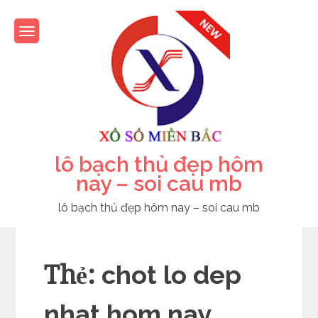
Skip
to
content
lô bạch thủ đẹp hôm
nay – soi cau mb
lô bạch thủ đẹp hôm nay – soi cau mb
Thẻ:
chot lo dep
nhat hom nay