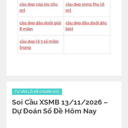
cầu đẹp cặp xỉu chủ
cầu đẹp song thủ lô
mt
mt
cầu đẹp đầu đuôi giải
cầu đẹp đầu đuôi đặc
8 miền
biệt
cầu đẹp lô 3 số miền
trung
Categories
TƯ VẤN LÔ ĐỀ CHUẨN XÁC
Soi Cầu XSMB 13/11/2026 –
Dự Đoán Số Đề Hôm Nay