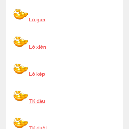
Lô gan
Lô xiên
Lô kép
TK đầu
TK đuôi