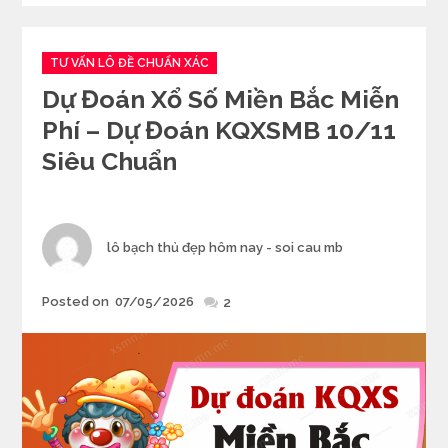
Categories
TƯ VẤN LÔ ĐỀ CHUẨN XÁC
Dự Đoán Xổ Số Miền Bắc Miễn
Phí – Dự Đoán KQXSMB 10/11
Siêu Chuẩn
Author
lô bạch thủ đẹp hôm nay - soi cau mb
Posted
Posted on
07/05/2026
2
on