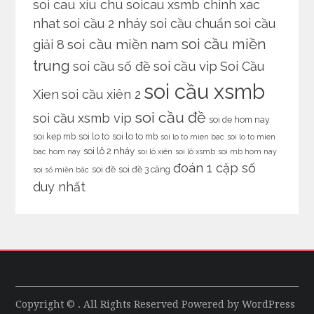
soi cau xiu chu
soicau xsmb chinh xac
nhat
soi cầu 2 nháy
soi cầu chuẩn
soi cầu
soi cầu miền
soi cầu miền nam
giải 8
trung
soi cầu số đề
soi cầu vip
Soi Cầu
soi cầu xsmb
Xien
soi cầu xiên 2
soi cầu đề
soi cầu xsmb vip
soi de hom nay
soi kep mb
soi lo to
soi lo to mb
soi lo to mien bac
soi lo to mien
soi lô 2 nháy
bac hom nay
soi lô xiên
soi lô xsmb
soi mb hom nay
đoán 1 cặp số
soi đề
soi đề 3 càng
soi số miền bắc
duy nhất
Copyright © . All Rights Reserved Powered by
WordPress