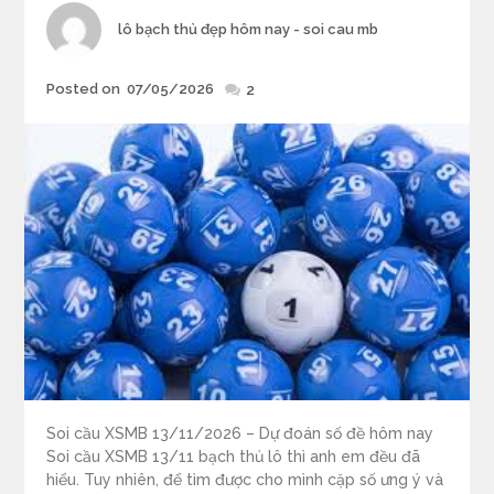
Author
lô bạch thủ đẹp hôm nay - soi cau mb
Posted
Posted on
07/05/2026
2
on
Soi cầu XSMB 13/11/2026 – Dự đoán số đề hôm nay
Soi cầu XSMB 13/11 bạch thủ lô thì anh em đều đã
hiểu. Tuy nhiên, để tìm được cho mình cặp số ưng ý và