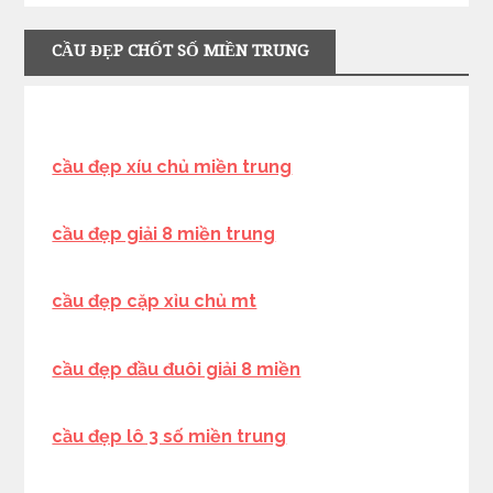
CẦU ĐẸP CHỐT SỐ MIỀN TRUNG
cầu đẹp xíu chủ miền trung
cầu đẹp giải 8 miền trung
cầu đẹp cặp xỉu chủ mt
cầu đẹp đầu đuôi giải 8 miền
cầu đẹp lô 3 số miền trung