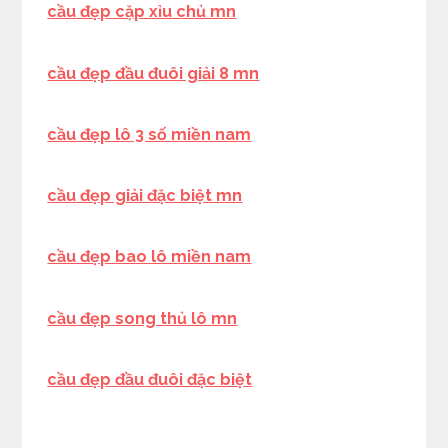
cầu đẹp cặp xỉu chủ mn
cầu đẹp đầu đuôi giải 8 mn
cầu đẹp lô 3 số miền nam
cầu đẹp giải đặc biệt mn
cầu đẹp bao lô miền nam
cầu đẹp song thủ lô mn
cầu đẹp đầu đuôi đặc biệt