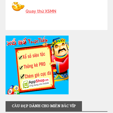
Quay thử XSMN
CẦU ĐẸP DÀNH CHO MIỀN BẮC VÍP