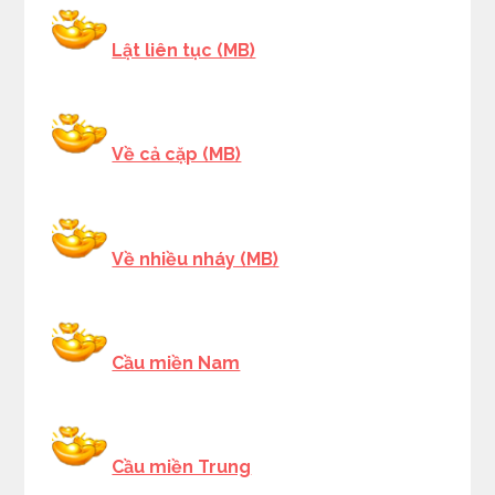
Lật liên tục (MB)
Về cả cặp (MB)
Về nhiều nháy (MB)
Cầu miền Nam
Cầu miền Trung