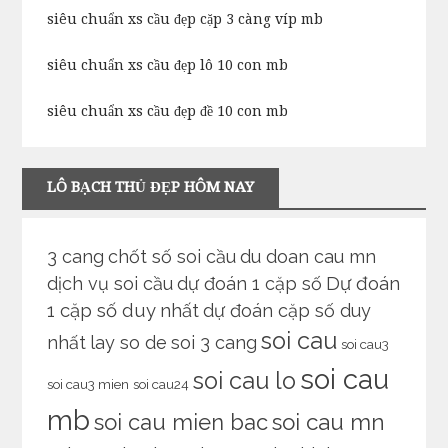
siêu chuẩn xs cầu đẹp cặp 3 càng víp mb
siêu chuẩn xs cầu đẹp lô 10 con mb
siêu chuẩn xs cầu đẹp đề 10 con mb
LÔ BẠCH THỦ ĐẸP HÔM NAY
3 cang
chốt số soi cầu
du doan cau mn
dịch vụ soi cầu
dự đoán 1 cặp số
Dự đoán
1 cặp số duy nhất
dự đoán cặp số duy
soi cau
nhất
lay so de
soi 3 cang
soi cau3
soi cau
soi cau lo
soi cau3 mien
soi cau24
mb
soi cau mien bac
soi cau mn