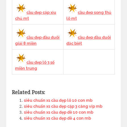
cầu đẹp cặp xỉu
cầu đẹp song thủ
chủ mt
lô mt
cầu đẹp đầu đuôi
cầu đẹp đầu đuôi
giải 8 miền
đặc biệt
cầu đẹp lô 3 số
miền trung
Related Posts:
siêu chuẩn xs cầu đẹp lô 10 con mb
siêu chuẩn xs cầu đẹp cặp 3 càng víp mb
siêu chuẩn xs cầu đẹp đề 10 con mb
siêu chuẩn xs cầu đẹp đề 4 con mb