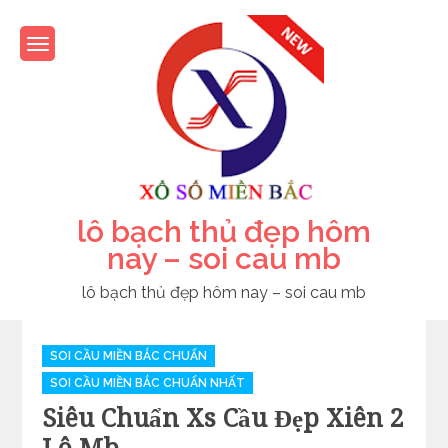
Skip
to
content
lô bạch thủ đẹp hôm
nay – soi cau mb
lô bạch thủ đẹp hôm nay – soi cau mb
Categories
SOI CẦU MIỀN BẮC CHUẨN
SOI CẦU MIỀN BẮC CHUẨN NHẤT
Siêu Chuẩn Xs Cầu Đẹp Xiên 2