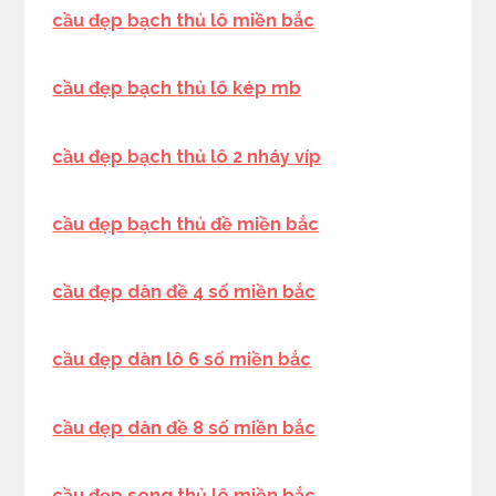
cầu đẹp bạch thủ lô miền bắc
cầu đẹp bạch thủ lô kép mb
cầu đẹp bạch thủ lô 2 nháy víp
cầu đẹp bạch thủ đề miền bắc
cầu đẹp dàn đề 4 số miền bắc
cầu đẹp dàn lô 6 số miền bắc
cầu đẹp dàn đề 8 số miền bắc
cầu đẹp song thủ lô miền bắc