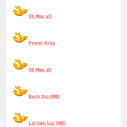
XS Max 4D
Power 6/55
XS Max 3D
Bạch thủ (MB)
Lật liên tục (MB)