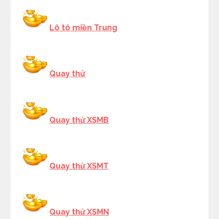
Lô tô miền Trung
Quay thử
Quay thử XSMB
Quay thử XSMT
Quay thử XSMN