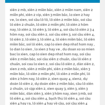
xiên 2 mb, xiên 2 miền bắc, xiên 2 miền nam, xiên 2
miễn phí, xiên 2 vip, xiên 3 miền bắc, lo xien 2 hay
ve, lo xien, soi cầu lô tô, lô xiên 2 miền bắc, soi cầu
lô xiên 2 chuẩn, lô xiên 2 miễn phí, lô xiên 2 hôm
nay, lô xiên 2, lô xiên 3, lô xiên 4, soi cầu lô xiên 2 3 4
hôm nay, soi cầu xiên 2, soi cầu xiên 3, soi cầu xiên 4,
lô xiên 2, lô xiên 3, lô xiên 4, lô xiên miền bắc, lô xiên
miền bắc, soi lô xiên, cap lo xien dep nhat hom nay ,
lo dan lo xien , lo xien 2 hay ve , du doan xo so mien
bac lo xien, cap lo xien dep nhat hom nay, soi cầu
xiên 2 miền bắc, soi cầu xiên 2 chuẩn, cầu lô xiên 2
chuẩn, soi cau lo xien 2, soi cầu lô xiên 2, dàn xiên 2,
xien 2 mb, xiên 2 miễn phí, xiên 2 miền bắc, xiên 3
miền bắc, lô xiên 2 miền phí, lô xiên 2 miễn phí, lô
xiên 2 hôm nay, lô xiên 2, xien quay 4, xien2, dự
đoán lô xiên 2, dự đoán xiên 2 miền bắc, cầu lô xiên
2 chuẩn, 10 cặp xiên 2, xien quay 3, xiên 3, xiên 3
miền bắc, dàn xiên 3, xiên 3 hôm nay, xien 3 mb, soi
lô xiên 4, soi cầu xiên 4, bạch thủ lô xiên 4, soi cầu
xiên 4 hay ra, lô xiên 4 hay về cầu, soi cầu xiên 4