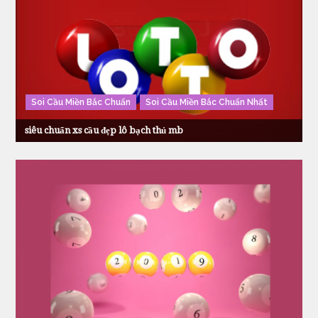
Soi Cầu Miền Bắc Chuẩn
Soi Cầu Miền Bắc Chuẩn Nhất
siêu chuẩn xs cầu đẹp lô bạch thủ mb