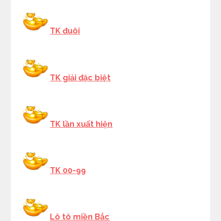
TK đuôi
TK giải đặc biệt
TK lần xuất hiện
TK 00-99
Lô tô miền Bắc