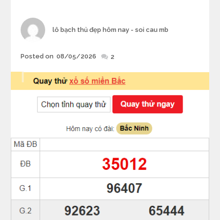
Author
lô bạch thủ đẹp hôm nay - soi cau mb
Posted
Posted on
08/05/2026
2
on