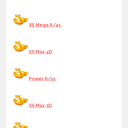
XS Mega 6/45
XS Max 4D
Power 6/55
XS Max 3D