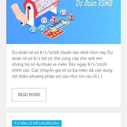
Dự đoán xổ số 8/1/2026 chuẩn xác nhất hôm nay Dự
đoán xổ số 8/1 Để có thể cung cấp cho anh em
những bộ số dự đoán xs miền. Bắc ngày 8/1/2026
chính xác. Các chuyên gia xổ số ba miền đã vận dụng
rất nhiều phương pháp soi cầu như: soi cầu lô […]
READ MORE
Categories
TƯ VẤN LÔ ĐỀ CHUẨN XÁC