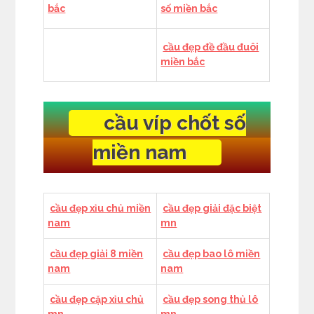
bắc
số miền bắc
cầu đẹp đề đầu đuôi
miền bắc
cầu víp chốt số
miền nam
cầu đẹp xỉu chủ miền
cầu đẹp giải đặc biệt
nam
mn
cầu đẹp giải 8 miền
cầu đẹp bao lô miền
nam
nam
cầu đẹp cặp xỉu chủ
cầu đẹp song thủ lô