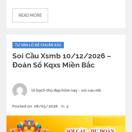
READ MORE
Categories
TƯ VẤN LÔ ĐỀ CHUẨN XÁC
Soi Cầu Xsmb 10/12/2026 –
Đoán Số Kqxs Miền Bắc
Author
lô bạch thủ đẹp hôm nay - soi cau mb
Posted
Posted on
08/05/2026
2
on