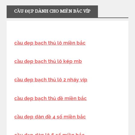
CẦU ĐẸP DÀNH CHO MIỀN BẮC VÍP
cầu đẹp bạch thủ lô miền bắc
cầu đẹp bạch thủ lô kép mb
cầu đẹp bạch thủ lô 2 nháy víp
cầu đẹp bạch thủ đề miền bắc
cầu đẹp dàn đề 4 số miền bắc