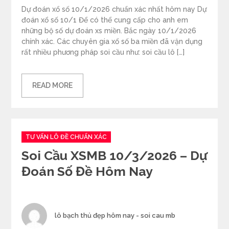
Dự đoán xổ số 10/1/2026 chuẩn xác nhất hôm nay Dự
đoán xổ số 10/1 Để có thể cung cấp cho anh em
những bộ số dự đoán xs miền. Bắc ngày 10/1/2026
chính xác. Các chuyên gia xổ số ba miền đã vận dụng
rất nhiều phương pháp soi cầu như: soi cầu lô […]
READ MORE
Categories
TƯ VẤN LÔ ĐỀ CHUẨN XÁC
Soi Cầu XSMB 10/3/2026 – Dự
Đoán Số Đề Hôm Nay
Author
lô bạch thủ đẹp hôm nay - soi cau mb