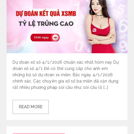
Dự đoán xổ số 4/1/2026 chuẩn xác nhất hôm nay Dự
đoán xổ số 4/1 Để có thể cung cấp cho anh em
những bộ số dự đoán xs miền. Bắc ngày 4/1/2026
chính xác. Các chuyên gia xổ số ba miền đã vận dụng
rất nhiều phương pháp soi cầu như: soi cầu lô […]
READ MORE