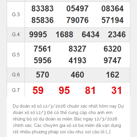
Dự đoán xổ số 12/3/2026 chuẩn xác nhất hôm nay Dự
đoán xổ số 12/3 Để có thể cung cấp cho anh em
những bộ số dự đoán xs miền. Bắc ngày 12/3/2026
chính xác. Các chuyên gia xổ số ba miền đã vận dụng
rất nhiều phương pháp soi cầu như: soi cầu lô […]