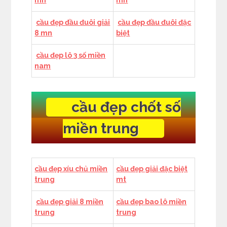
mn
mn
cầu đẹp đầu đuôi giải
cầu đẹp đầu đuôi đặc
8 mn
biệt
cầu đẹp lô 3 số miền
nam
cầu đẹp chốt số
miền trung
cầu đẹp xíu chủ miền
cầu đẹp giải đặc biệt
trung
mt
cầu đẹp giải 8 miền
cầu đẹp bao lô miền
trung
trung