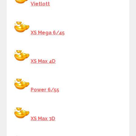
Vietlott
XS Mega 6/45
XS Max 4D
Power 6/55
XS Max 3D