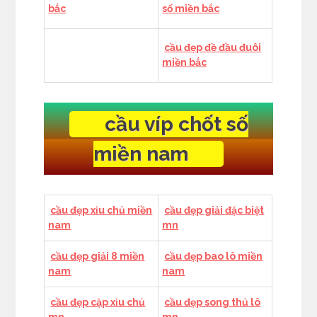
bắc
số miền bắc
cầu đẹp đề đầu đuôi
miền bắc
cầu víp chốt số
miền nam
cầu đẹp xỉu chủ miền
cầu đẹp giải đặc biệt
nam
mn
cầu đẹp giải 8 miền
cầu đẹp bao lô miền
nam
nam
cầu đẹp cặp xỉu chủ
cầu đẹp song thủ lô