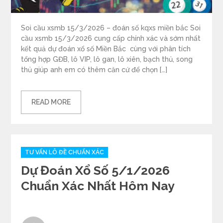
Soi cầu xsmb 15/3/2026 – đoán số kqxs miền bắc Soi
cầu xsmb 15/3/2026 cung cấp chính xác và sớm nhất
kết quả dự đoán xổ số Miền Bắc cùng với phân tích
tổng hợp GĐB, lô VIP, lô gan, lô xiên, bạch thủ, song
thủ giúp anh em có thêm căn cứ để chọn […]
READ MORE
Categories
TƯ VẤN LÔ ĐỀ CHUẨN XÁC
Dự Đoán Xổ Số 5/1/2026
Chuẩn Xác Nhất Hôm Nay