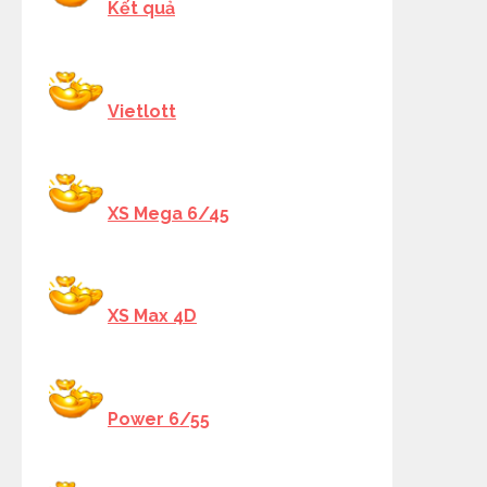
Kết quả
Vietlott
XS Mega 6/45
XS Max 4D
Power 6/55