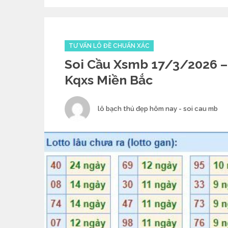
Categories
TƯ VẤN LÔ ĐỀ CHUẨN XÁC
Soi Cầu Xsmb 17/3/2026 –
Kqxs Miền Bắc
Author
lô bạch thủ đẹp hôm nay - soi cau mb