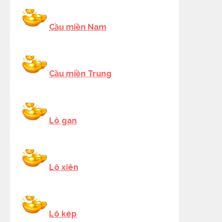
Cầu miền Nam
Cầu miền Trung
Lô gan
Lô xiên
Lô kép