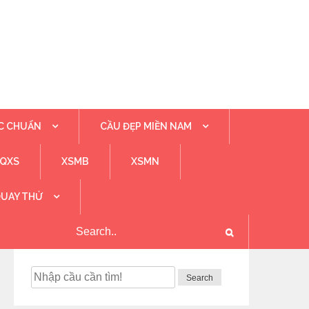
́C CHUẨN
CẦU ĐẸP MIỀN NAM
KQXS
XSMB
XSMN
UAY THỬ
Search