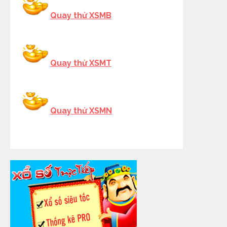
Quay thử XSMB
Quay thử XSMT
Quay thử XSMN