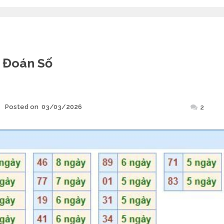
 Đoán Số
Posted
Posted on
03/03/2026
2
on