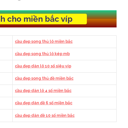
h cho miền bắc víp
cầu đẹp song thủ lô miền bắc
cầu đẹp song thủ lô kép mb
cầu đẹp dàn lô 10 số siêu víp
cầu đẹp song thủ đề miền bắc
cầu đẹp dàn lô 4 số miền bắc
cầu đẹp dàn đề 6 số miền bắc
cầu đẹp dàn đề 10 số miền bắc