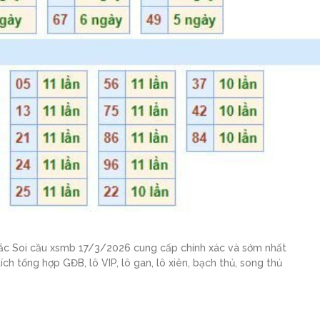
ắc Soi cầu xsmb 17/3/2026 cung cấp chính xác và sớm nhất
ch tổng hợp GĐB, lô VIP, lô gan, lô xiên, bạch thủ, song thủ