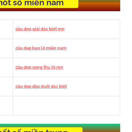
chốt số miền nam
cầu đẹp giải đặc biệt mn
cầu đẹp bao lô miền nam
cầu đẹp song thủ lô mn
cầu đẹp đầu đuôi đặc biệt