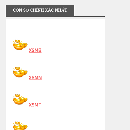
CON SỐ CHÍNH XÁC NHẤT
XSMB
XSMN
XSMT