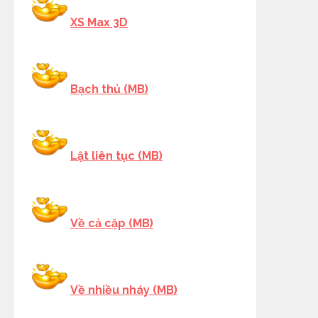
XS Max 3D
Bạch thủ (MB)
Lật liên tục (MB)
Về cả cặp (MB)
Về nhiều nháy (MB)