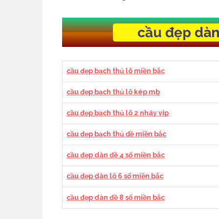
cầu đẹp dàn
cầu đẹp bạch thủ lô miền bắc
cầu đẹp bạch thủ lô kép mb
cầu đẹp bạch thủ lô 2 nháy víp
cầu đẹp bạch thủ đề miền bắc
cầu đẹp dàn đề 4 số miền bắc
cầu đẹp dàn lô 6 số miền bắc
cầu đẹp dàn đề 8 số miền bắc