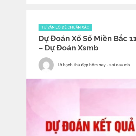
Categories
TƯ VẤN LÔ ĐỀ CHUẨN XÁC
Dự Đoán Xổ Số Miền Bắc 1
– Dự Đoán Xsmb
Author
lô bạch thủ đẹp hôm nay - soi cau mb