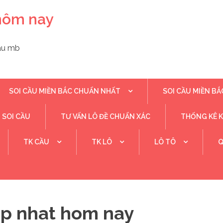
hôm nay
cau mb
SOI CẦU MIỀN BẮC CHUẨN NHẤT
SOI CẦU MIỀN BĂ
 SOI CẦU
TƯ VẤN LÔ ĐỀ CHUẨN XÁC
THỐNG KÊ 
TK CẦU
TK LÔ
LÔ TÔ
Q
ep nhat hom nay