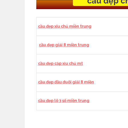
cầu đẹp c
cầu đẹp xíu chủ miền trung
cầu đẹp giải 8 miền trung
cầu đẹp cặp xỉu chủ mt
cầu đẹp đầu đuôi giải 8 miền
cầu đẹp lô 3 số miền trung