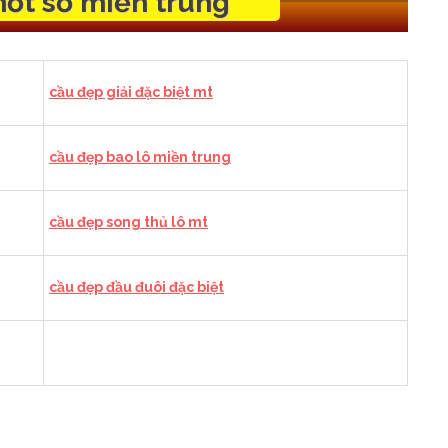
hốt số miền trung
cầu đẹp giải đặc biệt mt
cầu đẹp bao lô miền trung
cầu đẹp song thủ lô mt
cầu đẹp đầu đuôi đặc biệt