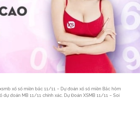
xsmb xổ số miền bắc 11/11 – Dự đoán xổ số miền Bắc hôm
số dự đoán MB 11/11 chính xác. Dự Đoán XSMB 11/11 – Soi