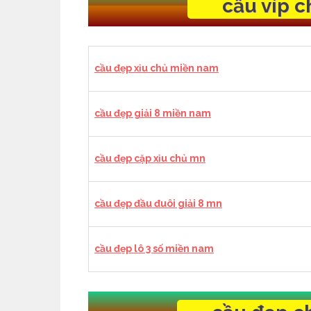
cầu víp 
cầu đẹp xỉu chủ miền nam
cầu đẹp giải 8 miền nam
cầu đẹp cặp xỉu chủ mn
cầu đẹp đầu đuôi giải 8 mn
cầu đẹp lô 3 số miền nam