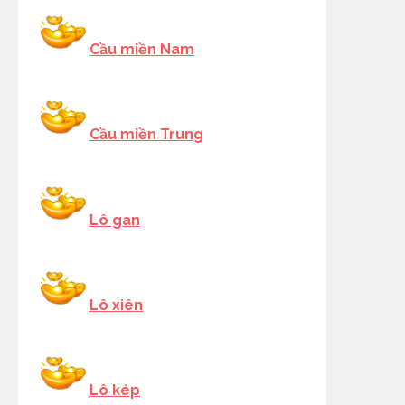
Cầu miền Nam
Cầu miền Trung
Lô gan
Lô xiên
Lô kép