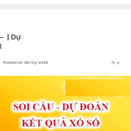
– | Dự
t
Posted
Posted on
06/03/2026
2
on