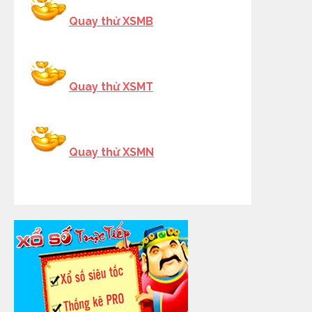
Quay thử XSMB
Quay thử XSMT
Quay thử XSMN