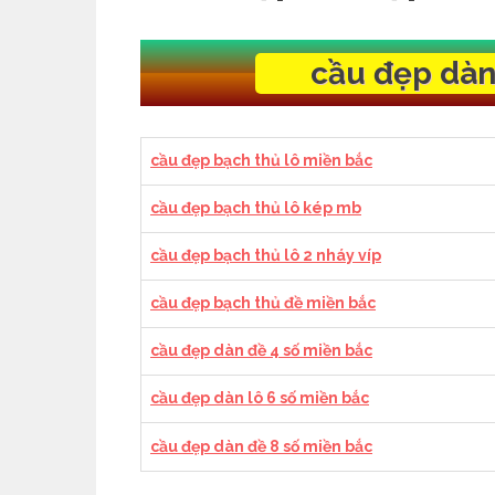
cầu đẹp dàn
cầu đẹp bạch thủ lô miền bắc
cầu đẹp bạch thủ lô kép mb
cầu đẹp bạch thủ lô 2 nháy víp
cầu đẹp bạch thủ đề miền bắc
cầu đẹp dàn đề 4 số miền bắc
cầu đẹp dàn lô 6 số miền bắc
cầu đẹp dàn đề 8 số miền bắc