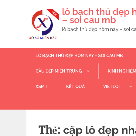
Skip
lô bạch thủ đẹp 
to
content
– soi cau mb
lô bạch thủ đẹp hôm nay – soi 
LÔ BẠCH THỦ ĐẸP HÔM NAY – SOI CAU MB
CẦU ĐẸP MIỀN TRUNG
KINH NGHIỆM
XSMT
KẾT QUẢ
VIETLOTT
Thẻ:
cặp lô đẹp n