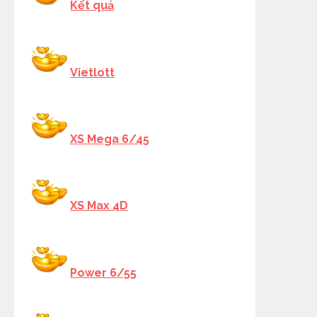
Kết quả
Vietlott
XS Mega 6/45
XS Max 4D
Power 6/55