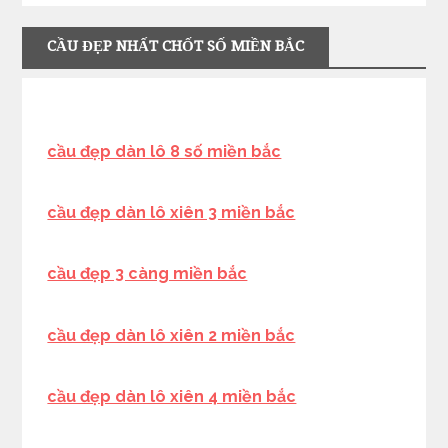
CẦU ĐẸP NHẤT CHỐT SỐ MIỀN BẮC
cầu đẹp dàn lô 8 số miền bắc
cầu đẹp dàn lô xiên 3 miền bắc
cầu đẹp 3 càng miền bắc
cầu đẹp dàn lô xiên 2 miền bắc
cầu đẹp dàn lô xiên 4 miền bắc