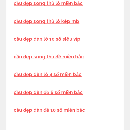
cầu đẹp song thủ lô miền bắc
cầu đẹp song thủ lô kép mb
cầu đẹp dàn lô 10 số siêu víp
cầu đẹp song thủ đề miền bắc
cầu đẹp dàn lô 4 số miền bắc
cầu đẹp dàn đề 6 số miền bắc
cầu đẹp dàn đề 10 số miền bắc