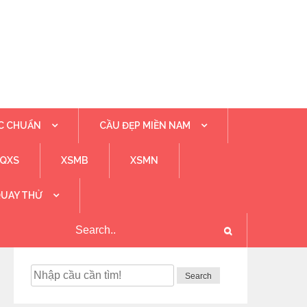
́C CHUẨN
CẦU ĐẸP MIỀN NAM
KQXS
XSMB
XSMN
UAY THỬ
Search