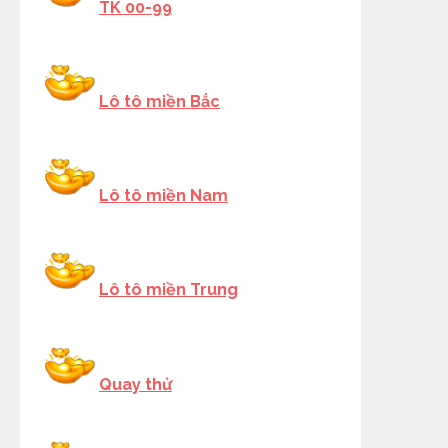
TK 00-99
Lô tô miền Bắc
Lô tô miền Nam
Lô tô miền Trung
Quay thử