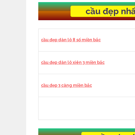
cầu đẹp nhấ
cầu đẹp dàn lô 8 số miền bắc
cầu đẹp dàn lô xiên 3 miền bắc
cầu đẹp 3 càng miền bắc