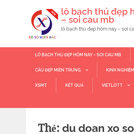
Skip
lô bạch thủ đẹp 
to
content
– soi cau mb
lô bạch thủ đẹp hôm nay – soi 
LÔ BẠCH THỦ ĐẸP HÔM NAY – SOI CAU MB
CẦU ĐẸP MIỀN TRUNG
KINH NGHIỆM
XSMT
KẾT QUẢ
VIETLOTT
Thẻ:
du doan xo s