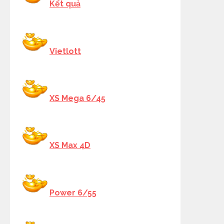
Kết quả
Vietlott
XS Mega 6/45
XS Max 4D
Power 6/55