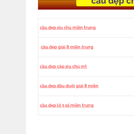
cầu đẹp c
cầu đẹp xíu chủ miền trung
cầu đẹp giải 8 miền trung
cầu đẹp cặp xỉu chủ mt
cầu đẹp đầu đuôi giải 8 miền
cầu đẹp lô 3 số miền trung