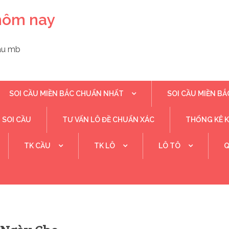
hôm nay
cau mb
SOI CẦU MIỀN BẮC CHUẨN NHẤT
SOI CẦU MIỀN BĂ
 SOI CẦU
TƯ VẤN LÔ ĐỀ CHUẨN XÁC
THỐNG KÊ 
TK CẦU
TK LÔ
LÔ TÔ
Q