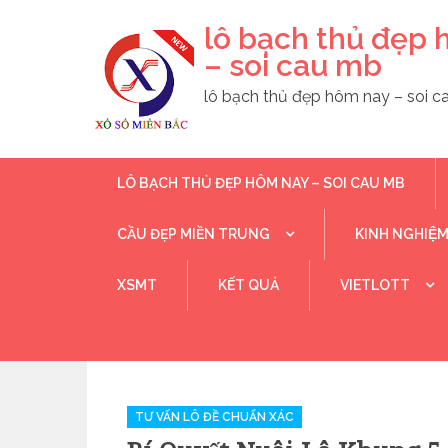
Skip
lô bạch thủ đẹp 
to
content
– soi cau mb
lô bạch thủ đẹp hôm nay – soi 
LÔ BẠCH THỦ ĐẸP HÔM NAY – SOI CAU MB
CẦU ĐẸP MIỀN TRUNG
KINH NGHIỆM
XSMT
KẾT QUẢ
VIETLOTT
Categories
TƯ VẤN LÔ ĐỀ CHUẨN XÁC