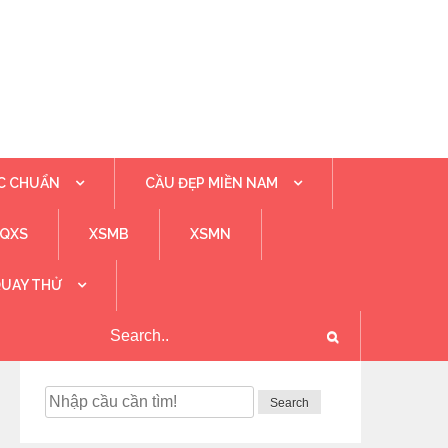
́C CHUẨN
CẦU ĐẸP MIỀN NAM
KQXS
XSMB
XSMN
UAY THỬ
Search