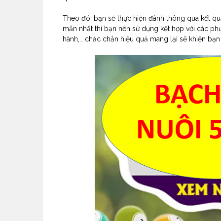
Theo đó, bạn sẽ thực hiện đánh thông qua kết q
mắn nhất thì bạn nên sử dụng kết hợp với các phư
hành,… chắc chắn hiệu quả mang lại sẽ khiến bạn