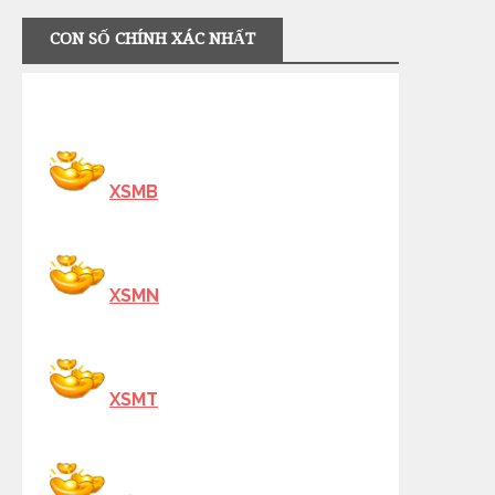
CON SỐ CHÍNH XÁC NHẤT
XSMB
XSMN
XSMT