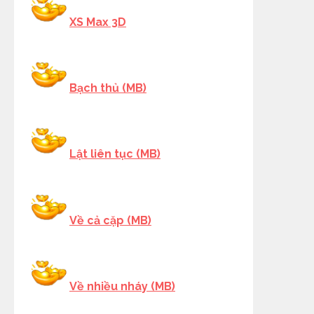
XS Max 3D
Bạch thủ (MB)
Lật liên tục (MB)
Về cả cặp (MB)
Về nhiều nháy (MB)