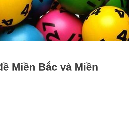
 đề Miền Bắc và Miền