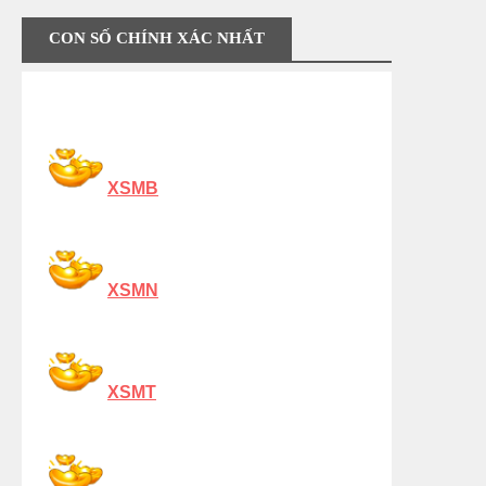
CON SỐ CHÍNH XÁC NHẤT
XSMB
XSMN
XSMT