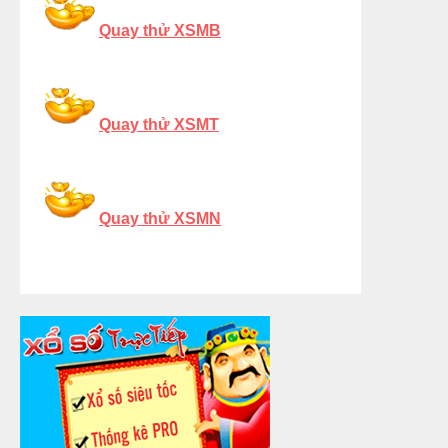
Quay thử XSMB
Quay thử XSMT
Quay thử XSMN