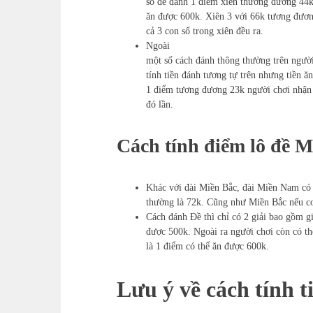
số để đánh 1 điểm xiên thương đương 44k 
ăn được 600k. Xiên 3 với 66k tương đươn
cả 3 con số trong xiên đều ra.
Ngoài
một số cách đánh thông thường trên người
tính tiền đánh tương tự trên nhưng tiền ă
1 điểm tương đương 23k người chơi nhận v
đó lần.
Cách tính điểm lô đề 
Khác với đài Miền Bắc, đài Miền Nam có 1
thường là 72k. Cũng như Miền Bắc nếu con
Cách đánh Đề thì chỉ có 2 giải bao gồm gi
được 500k. Ngoài ra người chơi còn có thể
là 1 điểm có thể ăn được 600k.
Lưu ý về cách tính ti