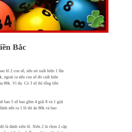
iền Bắc
o lô 2 con số, nếu nó xuất hiện 1 lần
k, ngoài ra nếu con số đó cuất hiện
ủa 80k. Ví dụ: Có 3 số thì tổng tiền
sẽ bao 5 số bao gồm 4 giải 8 và 1 giải
đánh nếu ra 1 lô thì ăn 80k và bao
ó là đánh xiên lô. Xiên 2 là chọn 2 cặp