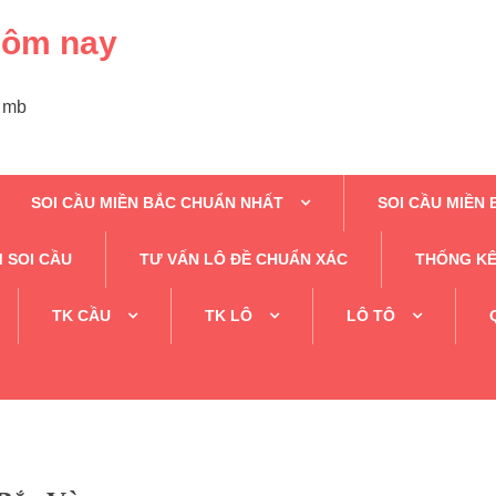
hôm nay
u mb
SOI CẦU MIỀN BẮC CHUẨN NHẤT
SOI CẦU MIỀN 
 SOI CẦU
TƯ VẤN LÔ ĐỀ CHUẨN XÁC
THỐNG KÊ
TK CẦU
TK LÔ
LÔ TÔ