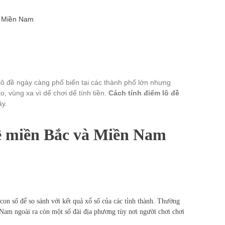
à Miền Nam
 lô đề ngày càng phổ biến tại các thành phố lớn nhưng
, vùng xa vì dể chơi dể tính tiền.
Cách tính điểm lô đề
ây.
đề miền Bắc và Miền Nam
 con số để so sánh với kết quả xổ số của các tỉnh thành. Thường
Nam ngoài ra còn một số đài địa phương tùy nơi người chơi chơi