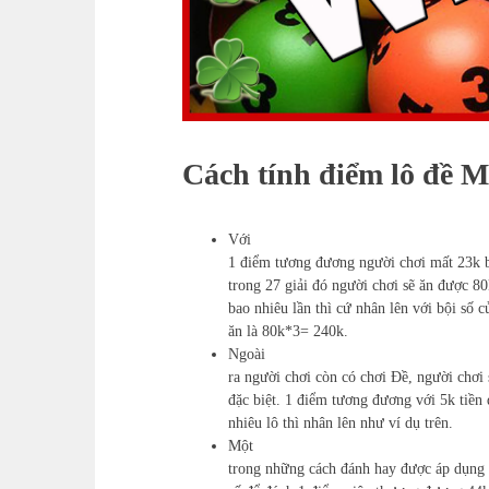
Cách tính điểm lô đề M
Với
1 điểm tương đương người chơi mất 23k ba
trong 27 giải đó người chơi sẽ ăn được 80
bao nhiêu lần thì cứ nhân lên với bội số c
ăn là 80k*3= 240k.
Ngoài
ra người chơi còn có chơi Đề, người chơi 
đặc biệt. 1 điểm tương đương với 5k tiền 
nhiêu lô thì nhân lên như ví dụ trên.
Một
trong những cách đánh hay được áp dụng đ