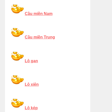
Cầu miền Nam
Cầu miền Trung
Lô gan
Lô xiên
Lô kép