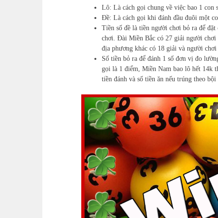
Lô: Là cách gọi chung về việc bao 1 con số
Đề: Là cách gọi khi đánh đầu đuôi một con 
Tiền số đề là tiền người chơi bỏ ra để đặ
chơi. Đài Miền Bắc có 27 giải người chơi
địa phương khác có 18 giải và người chơi
Số tiền bỏ ra để đánh 1 số đơn vị đo lườ
gọi là 1 điểm, Miền Nam bao lô hết 14k th
tiền đánh và số tiền ăn nếu trúng theo bội 