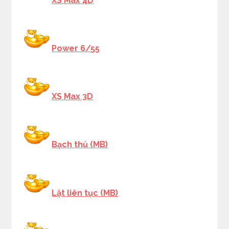
XS Max 4D
Power 6/55
XS Max 3D
Bạch thủ (MB)
Lật liên tục (MB)