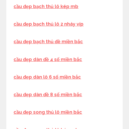
cầu đẹp bạch thủ lô kép mb
cầu đẹp bạch thủ lô 2 nháy víp
cầu đẹp bạch thủ đề miền bắc
cầu đẹp dàn đề 4 số miền bắc
cầu đẹp dàn lô 6 số miền bắc
cầu đẹp dàn đề 8 số miền bắc
cầu đẹp song thủ lô miền bắc