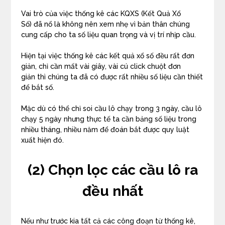
Vai trò của việc thống kê các KQXS (Kết Quả Xổ
Số) đã nổ là không nên xem nhẹ vì bản thân chúng
cung cấp cho ta số liệu quan trọng và vị trí nhịp cầu.
Hiện tại việc thống kê các kết quả xổ số đều rất đơn
giản, chỉ cần mất vài giây, vài cú click chuột đơn
giản thì chúng ta đã có được rất nhiều số liệu cần thiết
để bắt số.
Mặc dù có thể chỉ soi cầu lô chạy trong 3 ngày, cầu lô
chạy 5 ngày nhưng thực tế ta cần bảng số liệu trong
nhiều tháng, nhiều năm để đoán bắt được quy luật
xuất hiện đó.
(2) Chọn lọc các cầu lô ra
đều nhất
Nếu như trước kia tất cả các công đoạn từ thống kê,