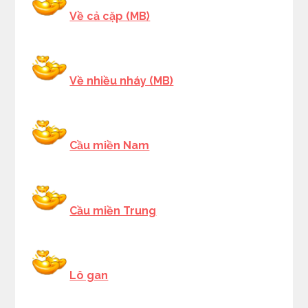
Về cả cặp (MB)
Về nhiều nháy (MB)
Cầu miền Nam
Cầu miền Trung
Lô gan