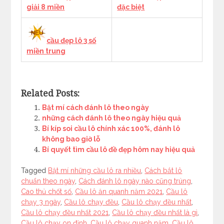
giải 8 miền
đặc biệt
cầu đẹp lô 3 số
miền trung
Related Posts:
Bật mí cách đánh lô theo ngày
những cách đánh lô theo ngày hiệu quả
Bí kíp soi cầu lô chính xác 100%, đánh lô
không bao giờ lỗ
Bí quyết tìm cầu lô đề đẹp hôm nay hiệu quả
Tagged
Tagged
Bật mí những cầu lô ra nhiều
,
Cách bắt lô
chuẩn theo ngày
,
Cách đánh lô ngày nào cũng trúng
,
Cao thủ chốt số
,
Cầu lô ăn quanh năm 2021
,
Cầu lô
chạy 3 ngày
,
Cầu lô chạy đều
,
Cầu lô chạy đều nhất
,
Cầu lô chạy đều nhất 2021
,
Cầu lô chạy đều nhất là gì
,
Cầu lô chạy on định
,
Cầu lô chạy quanh năm
,
Cầu lô