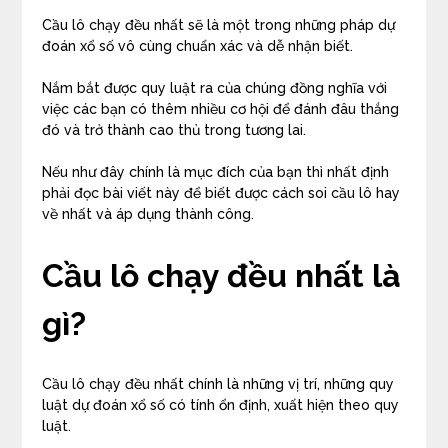
Cầu lô chạy đều nhất sẽ là một trong những pháp dự
đoán xổ số vô cùng chuẩn xác và dễ nhận biết.
Nắm bắt được quy luật ra của chúng đồng nghĩa với
việc các bạn có thêm nhiều cơ hội để đánh đâu thắng
đó và trở thành cao thủ trong tương lai.
Nếu như đây chính là mục đích của bạn thì nhất định
phải đọc bài viết này để biết được cách soi cầu lô hay
về nhất và áp dụng thành công.
Cầu lô chạy đều nhất là
gì?
Cầu lô chạy đều nhất chính là những vị trí, những quy
luật dự đoán xổ số có tính ổn định, xuất hiện theo quy
luật.