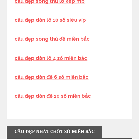
cầu đẹp song thủ lô kép mb
cầu đẹp dàn lô 10 số siêu víp
cầu đẹp song thủ đề miền bắc
cầu đẹp dàn lô 4 số miền bắc
cầu đẹp dàn đề 6 số miền bắc
cầu đẹp dàn đề 10 số miền bắc
CẦU ĐẸP NHẤT CHỐT SỐ MIỀN BẮC