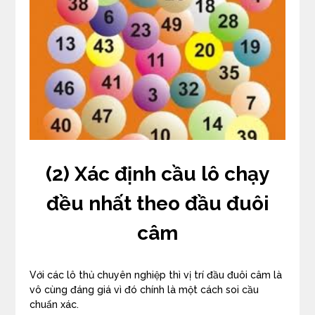
(2) Xác định cầu lô chạy
đều nhất theo đầu đuôi
câm
Với các lô thủ chuyên nghiệp thì vị trí đầu đuôi câm là
vô cùng đáng giá vì đó chính là một cách soi cầu
chuẩn xác.