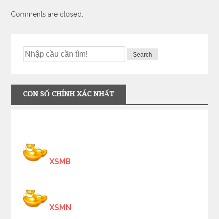
Comments are closed.
Search
CON SỐ CHÍNH XÁC NHẤT
XSMB
XSMN