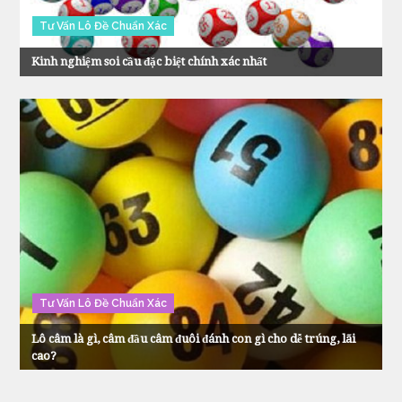
Tư Vấn Lô Đề Chuẩn Xác
Kinh nghiệm soi cầu đặc biệt chính xác nhất
Tư Vấn Lô Đề Chuẩn Xác
Lô câm là gì, câm đầu câm đuôi đánh con gì cho dễ trúng, lãi
cao?