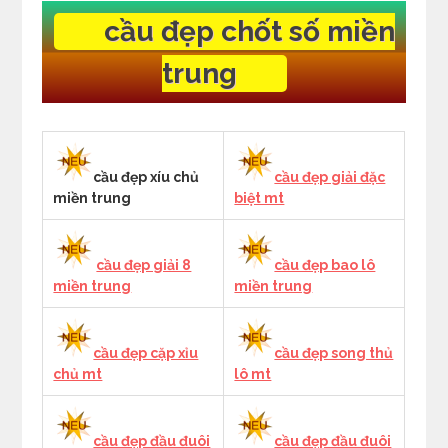
cầu đẹp chốt số miền
trung
cầu đẹp xíu chủ
cầu đẹp giải đặc
miền trung
biệt mt
cầu đẹp giải 8
cầu đẹp bao lô
miền trung
miền trung
cầu đẹp cặp xỉu
cầu đẹp song thủ
chủ mt
lô mt
cầu đẹp đầu đuôi
cầu đẹp đầu đuôi