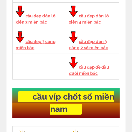
cầu đẹp dàn lô
cầu đẹp dàn lô
xiên 3 miền bắc
xiên 4 miền bắc
cầu đẹp 3 càng
cầu đẹp dàn 3
miền bắc
càng 2 số miền bắc
cầu đẹp đề đầu
đuôi miền bắc
cầu víp chốt số miền
nam