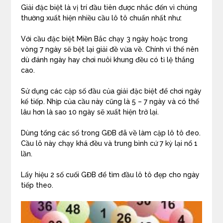
Giải đặc biệt là vị trí đầu tiên được nhắc đến vì chúng
thường xuất hiện nhiều cầu lô tô chuẩn nhất như:
Với cầu đặc biệt Miền Bắc chạy 3 ngày hoặc trong
vòng 7 ngày sẽ bệt lại giải đề vừa về. Chính vì thế nên
dù đánh ngày hay chơi nuôi khung đều có tỉ lệ thắng
cao.
Sử dụng các cặp số đầu của giải đặc biệt để chơi ngày
kế tiếp. Nhịp của cầu này cũng là 5 – 7 ngày và có thể
lâu hơn là sao 10 ngày sẽ xuất hiện trở lại.
Dùng tổng các số trong GĐB đã về làm cặp lô tô đeo.
Cầu lô này chạy khá đều và trung bình cứ 7 kỳ lại nổ 1
lần.
Lấy hiệu 2 số cuối GĐB để tìm đầu lô tô đẹp cho ngày
tiếp theo.