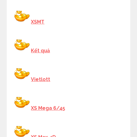
XSMT
Kết quả
Vietlott
XS Mega 6/45