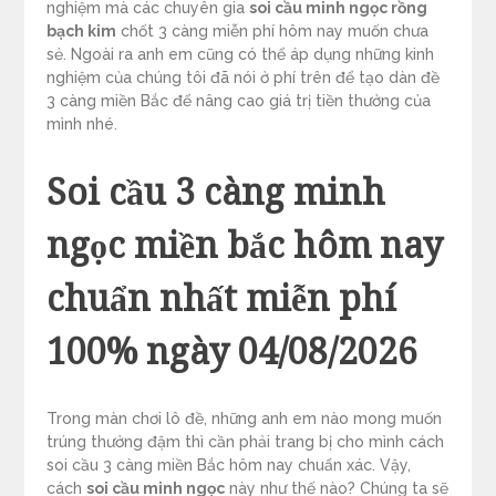
nghiệm mà các chuyên gia
soi cầu minh ngọc rồng
bạch kim
chốt 3 càng miễn phí hôm nay muốn chưa
sẻ. Ngoài ra anh em cũng có thể áp dụng những kinh
nghiệm của chúng tôi đã nói ở phí trên để tạo dàn đề
3 càng miền Bắc để nâng cao giá trị tiền thưởng của
mình nhé.
Soi cầu 3 càng minh
ngọc miền bắc hôm nay
chuẩn nhất miễn phí
100% ngày 04/08/2026
Trong màn chơi lô đề, những anh em nào mong muốn
trúng thưởng đậm thì cần phải trang bị cho mình cách
soi cầu 3 càng miền Bắc hôm nay chuẩn xác. Vậy,
cách
soi cầu minh ngọc
này như thế nào? Chúng ta sẽ