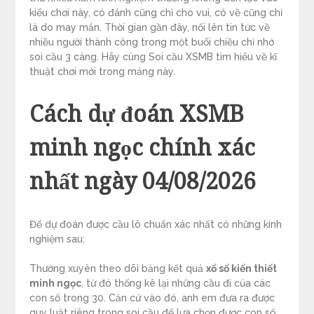
kiểu chơi này, có đánh cũng chỉ cho vui, có về cũng chỉ
là do may mắn. Thời gian gần đây, nổi lên tin tức về
nhiều người thành công trong một buổi chiều chỉ nhờ
soi cầu 3 càng. Hãy cùng Soi cầu XSMB tìm hiểu về kĩ
thuật chơi mới trong mảng này.
Cách dự đoán XSMB
minh ngọc chính xác
nhất ngày 04/08/2026
Để dự đoán được cầu lô chuẩn xác nhất có những kinh
nghiệm sau:
Thường xuyên theo dõi bảng kết quả
xổ số kiến thiết
minh ngọc
, từ đó thống kê lại những cầu đi của các
con số trong 30. Căn cứ vào đó, anh em đưa ra được
quy luật riêng trong soi cầu để lựa chọn được con số