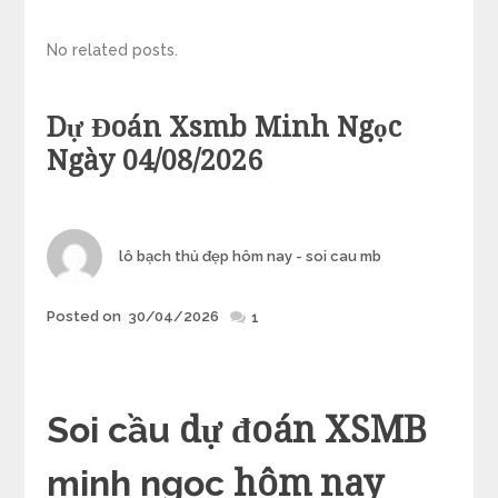
No related posts.
Categories
Dự Đoán Xsmb Minh Ngọc
Ngày 04/08/2026
Author
lô bạch thủ đẹp hôm nay - soi cau mb
Posted
Posted on
30/04/2026
1
on
Soi
cầu
dự đoán XSMB
minh
ngọc
hôm nay