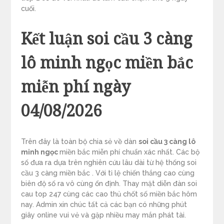
cuối.
Kết luận soi cầu 3 càng
lô minh ngọc miền bắc
miễn phí ngày
04/08/2026
Trên đây là toàn bộ chia sẻ về dàn
soi cầu 3 càng lô
minh ngọc
miền bắc miễn phí chuẩn xác nhất. Các bộ
số đưa ra dựa trên nghiên cứu lâu dài từ hệ thống soi
cầu 3 càng miền bắc . Với tỉ lệ chiến thắng cao cùng
biên độ số ra vô cùng ổn định. Thay mặt diễn đàn soi
cau top 247 cùng các cao thủ chốt số miền bắc hôm
nay. Admin xin chúc tất cả các bạn có những phút
giây online vui vẻ và gặp nhiều may mắn phát tài.