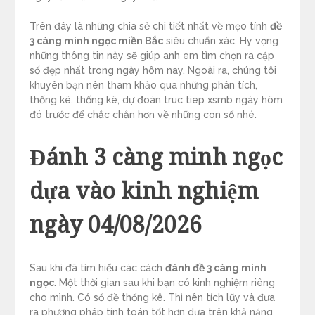
Trên đây là những chia sẻ chi tiết nhất về mẹo tính
đề
3 càng minh ngọc miền Bắc
siêu chuẩn xác. Hy vọng
những thông tin này sẽ giúp anh em tìm chọn ra cặp
số đẹp nhất trong ngày hôm nay. Ngoài ra, chúng tôi
khuyên bạn nên tham khảo qua những phân tích,
thống kê, thống kê, dự đoán truc tiep xsmb ngày hôm
đó trước để chắc chắn hơn về những con số nhé.
Đánh 3 càng minh ngọc
dựa vào kinh nghiệm
ngày 04/08/2026
Sau khi đã tìm hiểu các cách
đánh đề 3 càng minh
ngọc
. Một thời gian sau khi bạn có kinh nghiệm riêng
cho mình. Có sổ đề thống kê. Thì nên tích lũy và đưa
ra phương pháp tính toán tốt hơn dựa trên khả năng