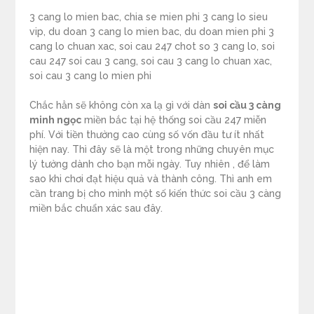
3 cang lo mien bac, chia se mien phi 3 cang lo sieu
vip, du doan 3 cang lo mien bac, du doan mien phi 3
cang lo chuan xac, soi cau 247 chot so 3 cang lo, soi
cau 247 soi cau 3 cang, soi cau 3 cang lo chuan xac,
soi cau 3 cang lo mien phi
Chắc hẳn sẽ không còn xa lạ gì với dàn
soi cầu 3 càng
minh ngọc
miền bắc tại hệ thống soi cầu 247 miễn
phí. Với tiền thưởng cao cùng số vốn đầu tư ít nhất
hiện nay. Thì đây sẽ là một trong những chuyên mục
lý tưởng dành cho bạn mỗi ngày. Tuy nhiên , để làm
sao khi chơi đạt hiệu quả và thành công. Thì anh em
cần trang bị cho mình một số kiến thức soi cầu 3 càng
miền bắc chuẩn xác sau đây.