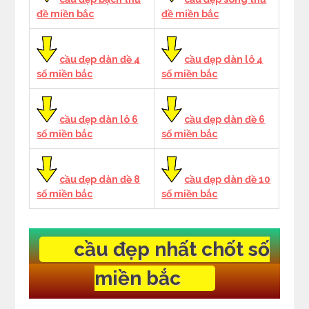
đề miền bắc
đề miền bắc
cầu đẹp dàn đề 4
cầu đẹp dàn lô 4
số miền bắc
số miền bắc
cầu đẹp dàn lô 6
cầu đẹp dàn đề 6
số miền bắc
số miền bắc
cầu đẹp dàn đề 8
cầu đẹp dàn đề 10
số miền bắc
số miền bắc
cầu đẹp nhất chốt số
miền bắc