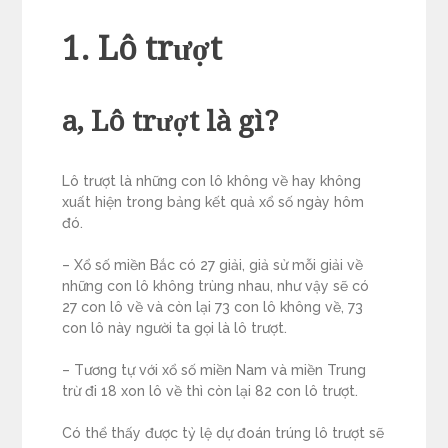
trượt
như
1. Lô trượt
thế
nào
hiệu
a, Lô trượt là gì?
quả
Lô trượt là những con lô không về hay không
xuất hiện trong bảng kết quả xổ số ngày hôm
đó.
– Xổ số miền Bắc có 27 giải, giả sử mỗi giải về
những con lô không trùng nhau, như vậy sẽ có
27 con lô về và còn lại 73 con lô không về, 73
con lô này người ta gọi là lô trượt.
– Tương tự với xổ số miền Nam và miền Trung
trừ đi 18 xon lô về thì còn lại 82 con lô trượt.
Có thể thấy được tỷ lệ dự đoán trúng lô trượt sẽ