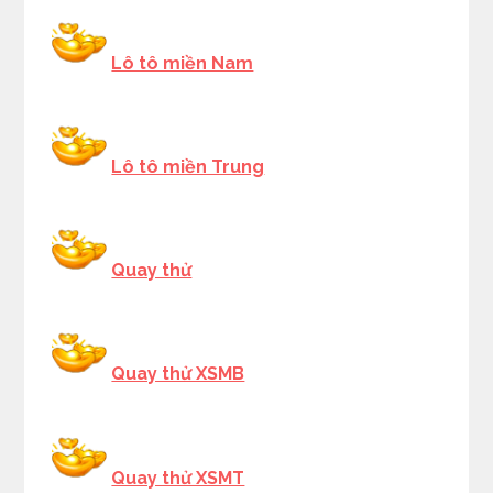
Lô tô miền Nam
Lô tô miền Trung
Quay thử
Quay thử XSMB
Quay thử XSMT