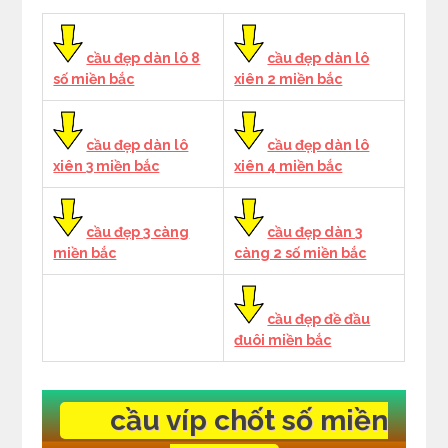
cầu đẹp dàn lô 8
cầu đẹp dàn lô
số miền bắc
xiên 2 miền bắc
cầu đẹp dàn lô
cầu đẹp dàn lô
xiên 3 miền bắc
xiên 4 miền bắc
cầu đẹp 3 càng
cầu đẹp dàn 3
miền bắc
càng 2 số miền bắc
cầu đẹp đề đầu
đuôi miền bắc
cầu víp chốt số miền