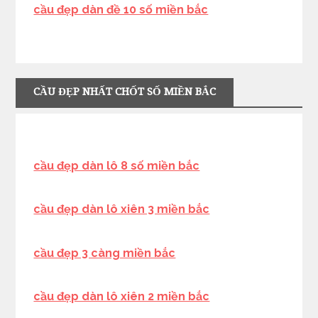
cầu đẹp dàn đề 10 số miền bắc
CẦU ĐẸP NHẤT CHỐT SỐ MIỀN BẮC
cầu đẹp dàn lô 8 số miền bắc
cầu đẹp dàn lô xiên 3 miền bắc
cầu đẹp 3 càng miền bắc
cầu đẹp dàn lô xiên 2 miền bắc