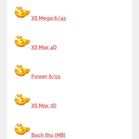
XS Mega 6/45
XS Max 4D
Power 6/55
XS Max 3D
Bạch thủ (MB)