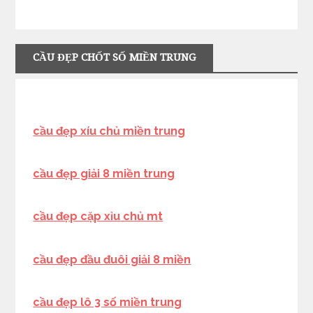
CẦU ĐẸP CHỐT SỐ MIỀN TRUNG
cầu đẹp xíu chủ miền trung
cầu đẹp giải 8 miền trung
cầu đẹp cặp xỉu chủ mt
cầu đẹp đầu đuôi giải 8 miền
cầu đẹp lô 3 số miền trung