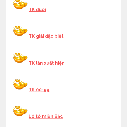
TK đuôi
TK giải đặc biệt
TK lần xuất hiện
TK 00-99
Lô tô miền Bắc