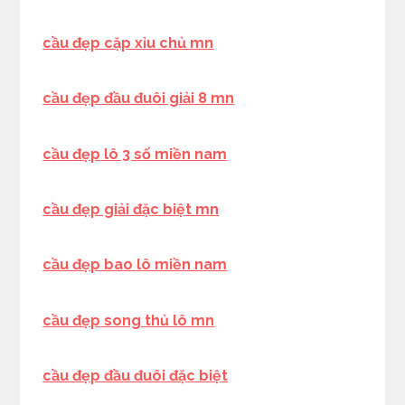
cầu đẹp cặp xỉu chủ mn
cầu đẹp đầu đuôi giải 8 mn
cầu đẹp lô 3 số miền nam
cầu đẹp giải đặc biệt mn
cầu đẹp bao lô miền nam
cầu đẹp song thủ lô mn
cầu đẹp đầu đuôi đặc biệt