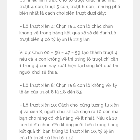
Có nhiều hình thức chơi lô trượt khác nhau như:
trượt 4 con, trượt 5 con, trượt 6 con,… nhưng phổ
biến nhất là cách chơi xiên trượt dưới đây:
– Lô trượt xiên 4: Chọn ra 4 con lô chắc chắn
không về trong bảng kết quả xổ số để đánh.Lô
trượt xiên 4 có tỷ lệ ăn là 1:2,5 lần.
Ví dụ: Chọn 00 – 56 – 47 – 59 tạo thành trượt 4,
nếu cả 4 con không về thì trúng lô trượt,chỉ cần
1 trong 4 con này xuất hiện tại bảng kết quả thì
người chơi sẽ thua.
– Lô trượt xiên 8: Chọn ra 8 con lô không về, tỷ
lệ ăn của trượt 8 là 1:8 đến 8,5
– Lô trượt xiên 10: Cách chơi cũng tương tự xiên
4 và xiên 8, người chơi sẽ lựa chọn ra 10 con mà
bạn cho rằng có khả năng về ít nhất. Nếu cả 10
con lô đã chon đều không xuất hiện trong bảng
kết quả thì bạn trúng lô trượt xiên 10, tỷ lệ ăn
của lô trượt 10 lên tới 1:12