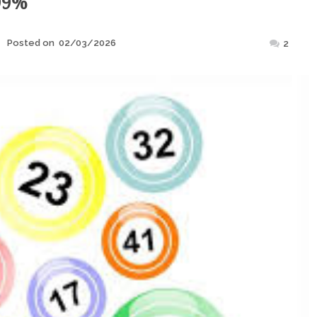
99%
Posted
Posted on
02/03/2026
2
on