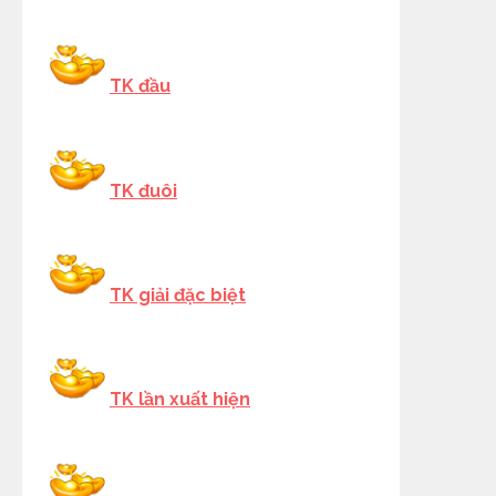
TK đầu
TK đuôi
TK giải đặc biệt
TK lần xuất hiện