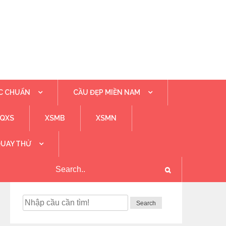
́C CHUẨN
CẦU ĐẸP MIỀN NAM
KQXS
XSMB
XSMN
UAY THỬ
Search