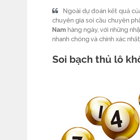
Ngoài dự đoán kết quả củ
chuyên gia soi cầu chuyên phân
Nam
hàng ngày, với những nhậ
nhanh chóng và chính xác nhất
Soi bạch thủ lô k