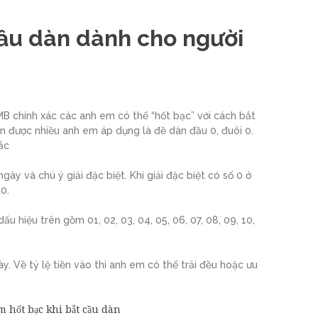
ầu dàn dành cho người
MB chính xác các anh em có thể “hốt bạc” với cách bắt
n được nhiều anh em áp dụng là đề dàn đầu 0, đuôi 0.
ắc
y và chú ý giải đặc biệt. Khi giải đặc biệt có số 0 ở
0.
u hiệu trên gồm 01, 02, 03, 04, 05, 06, 07, 08, 09, 10,
y. Về tỷ lệ tiền vào thì anh em có thể trải đều hoặc ưu
 hốt bạc khi bắt cầu dàn