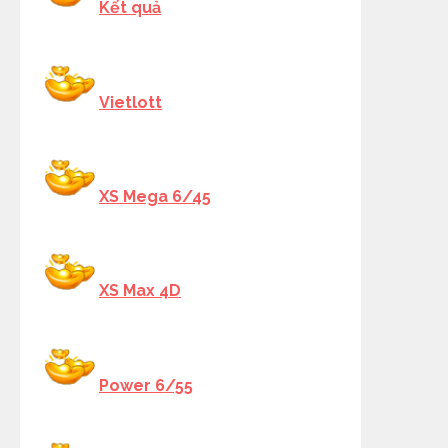
Kết quả
Vietlott
XS Mega 6/45
XS Max 4D
Power 6/55