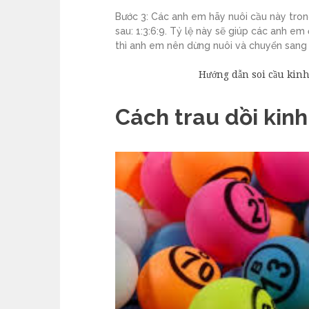
Bước 3: Các anh em hãy nuôi cầu này trong
sau: 1:3:6:9. Tỷ lệ này sẽ giúp các anh e
thì anh em nên dừng nuôi và chuyển sang 
Hướng dẫn soi cầu kinh
Cách trau dồi kin