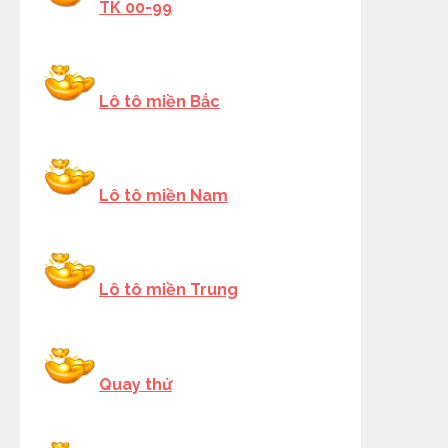
TK 00-99
Lô tô miền Bắc
Lô tô miền Nam
Lô tô miền Trung
Quay thử