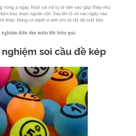
 vòng 4 ngày. Nuôi với với tỷ lệ tiền vào gấp thếp như
m đảm bảo được nguồn vốn. Sau khi lô về vào ngày nào
lô khác. Đừng cố đánh vì anh em sẽ rất dễ mất tiền.
 nghiệm diễn đàn miền Bắc hiệu quả
h nghiệm soi cầu đề kép