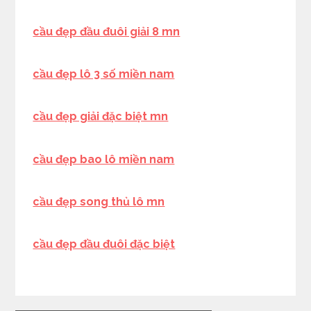
cầu đẹp đầu đuôi giải 8 mn
cầu đẹp lô 3 số miền nam
cầu đẹp giải đặc biệt mn
cầu đẹp bao lô miền nam
cầu đẹp song thủ lô mn
cầu đẹp đầu đuôi đặc biệt