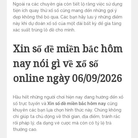
Ngoài ra các chuyên gia còn tiết lộ rằng việc sử dụng
tiện ích quay thử xổ số cũng mang đến những gợi ý
đẹp không thể bỏ qua. Các bạn hãy lưu ý những điểm
này khi dự đoán xổ số của một đài bất kỳ để gia tăng
xác suất trúng lô đề cho mình.
Xin số đề miền bắc hôm
nay nói gì về xổ số
online ngày 06/09/2026
Hầu hết những người chơi hiện nay đang hướng đến xổ
số trực tuyến và
Xin số đề miền bắc hôm nay
cũng
khuyên các bạn lựa chọn hình thức này. Chúng không
chỉ giúp ta chủ động về thời gian, địa điểm, tránh rắc
rối pháp lý, đa dạng vé cược mà còn có tỷ lệ trả
thưởng cao.