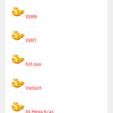
XSMN
XSMT
Kết quả
Vietlott
XS Mega 6/45