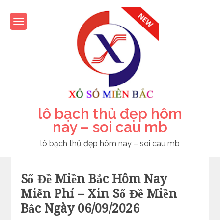
Skip
to
content
lô bạch thủ đẹp hôm
nay – soi cau mb
lô bạch thủ đẹp hôm nay – soi cau mb
Categories
Số Đề Miền Bắc Hôm Nay
Miễn Phí – Xin Số Đề Miền
Bắc Ngày 06/09/2026