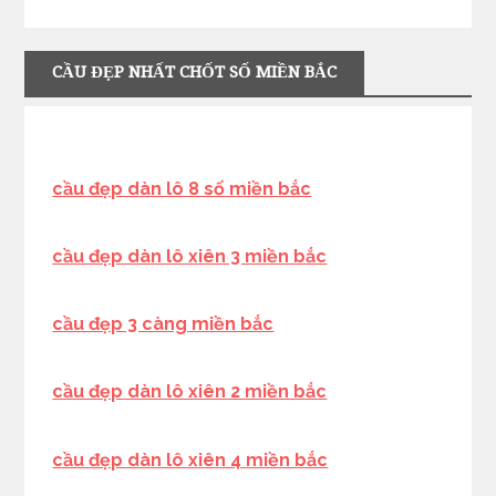
CẦU ĐẸP NHẤT CHỐT SỐ MIỀN BẮC
cầu đẹp dàn lô 8 số miền bắc
cầu đẹp dàn lô xiên 3 miền bắc
cầu đẹp 3 càng miền bắc
cầu đẹp dàn lô xiên 2 miền bắc
cầu đẹp dàn lô xiên 4 miền bắc