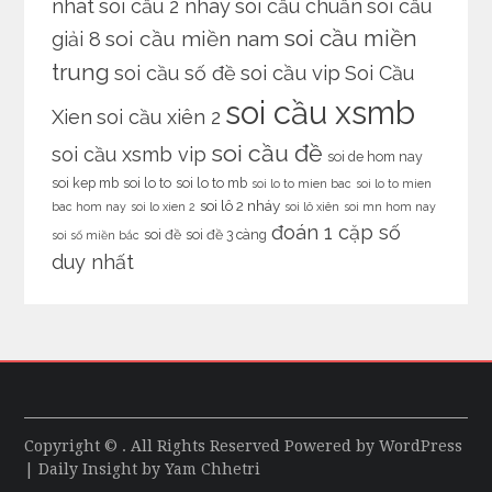
nhat
soi cầu 2 nháy
soi cầu chuẩn
soi cầu
soi cầu miền
soi cầu miền nam
giải 8
trung
soi cầu số đề
soi cầu vip
Soi Cầu
soi cầu xsmb
Xien
soi cầu xiên 2
soi cầu đề
soi cầu xsmb vip
soi de hom nay
soi kep mb
soi lo to
soi lo to mb
soi lo to mien bac
soi lo to mien
soi lô 2 nháy
bac hom nay
soi lo xien 2
soi lô xiên
soi mn hom nay
đoán 1 cặp số
soi đề
soi đề 3 càng
soi số miền bắc
duy nhất
Copyright © . All Rights Reserved Powered by
WordPress
| Daily Insight by
Yam Chhetri