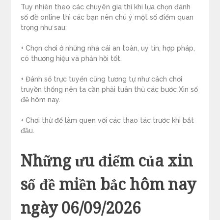
Tuy nhiên theo các chuyên gia thì khi lựa chọn đánh
số đề online thì các bạn nên chú ý một số điểm quan
trọng như sau:
+ Chọn chơi ở những nhà cái an toàn, uy tín, hợp pháp,
có thương hiệu và phản hồi tốt.
+ Đánh số trực tuyến cũng tương tự như cách chơi
truyền thống nên ta cần phải tuân thủ các bước Xin số
đề hôm nay.
+ Chơi thử để làm quen với các thao tác trước khi bắt
đầu.
Những ưu điểm của xin
số đề miền bắc hôm nay
ngày 06/09/2026