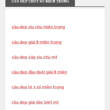
CẦU ĐẸP CHỐT SỐ MIỀN TRUNG
cầu đẹp xíu chủ miền trung
cầu đẹp giải 8 miền trung
cầu đẹp cặp xỉu chủ mt
cầu đẹp đầu đuôi giải 8 miền
cầu đẹp lô 3 số miền trung
cầu đẹp giải đặc biệt mt