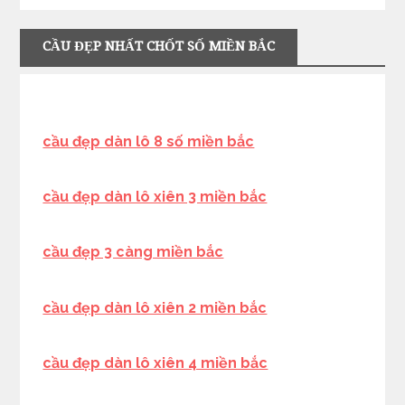
CẦU ĐẸP NHẤT CHỐT SỐ MIỀN BẮC
cầu đẹp dàn lô 8 số miền bắc
cầu đẹp dàn lô xiên 3 miền bắc
cầu đẹp 3 càng miền bắc
cầu đẹp dàn lô xiên 2 miền bắc
cầu đẹp dàn lô xiên 4 miền bắc