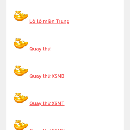
Lô tô miền Trung
Quay thử
Quay thử XSMB
Quay thử XSMT