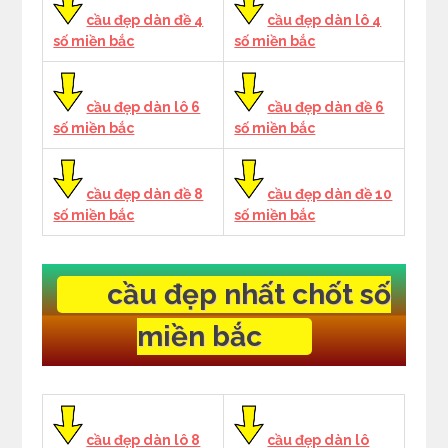
cầu đẹp dàn đề 4
cầu đẹp dàn lô 4
số miền bắc
số miền bắc
cầu đẹp dàn lô 6
cầu đẹp dàn đề 6
số miền bắc
số miền bắc
cầu đẹp dàn đề 8
cầu đẹp dàn đề 10
số miền bắc
số miền bắc
cầu đẹp nhất chốt số
miền bắc
cầu đẹp dàn lô 8
cầu đẹp dàn lô