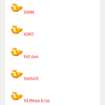
XSMN
XSMT
Kết quả
Vietlott
XS Mega 6/45