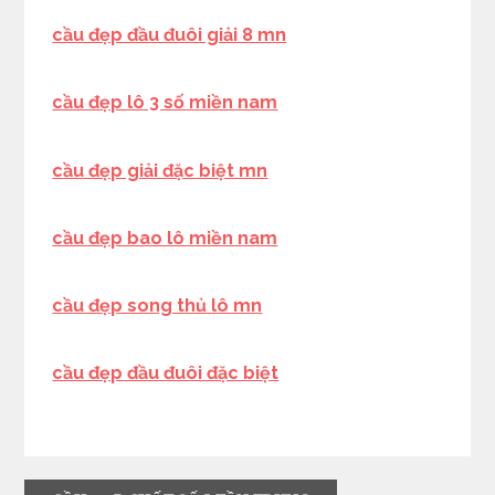
cầu đẹp đầu đuôi giải 8 mn
cầu đẹp lô 3 số miền nam
cầu đẹp giải đặc biệt mn
cầu đẹp bao lô miền nam
cầu đẹp song thủ lô mn
cầu đẹp đầu đuôi đặc biệt