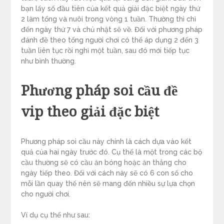
bạn lấy số đầu tiên của kết quả giải đặc biệt ngày thứ
2 làm tổng và nuôi trong vòng 1 tuần. Thường thì chỉ
đến ngày thứ 7 và chủ nhật sẽ về. Đối với phương pháp
đánh đề theo tổng người chơi có thể áp dụng 2 đến 3
tuần liên tục rồi nghỉ một tuần, sau đó mới tiếp tục
như bình thường.
Phương pháp soi cầu đề
vip theo giải đặc biệt
Phương pháp soi cầu này chính là cách dựa vào kết
quả của hai ngày trước đó. Cụ thể là một trong các bộ
cầu thường sẽ có cầu ăn bóng hoặc ăn thẳng cho
ngày tiếp theo. Đối với cách này sẽ có 6 con số cho
mỗi lần quay thế nên sẽ mang đến nhiều sự lựa chọn
cho người chơi.
Ví dụ cụ thể như sau: