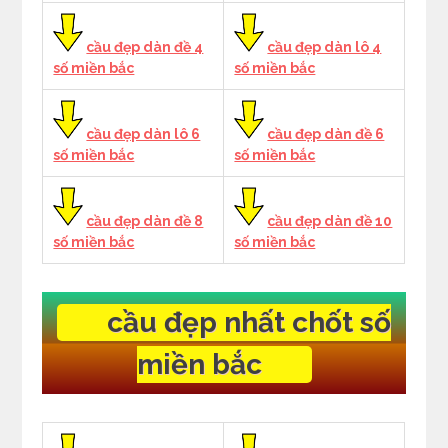
cầu đẹp dàn đề 4
cầu đẹp dàn lô 4
số miền bắc
số miền bắc
cầu đẹp dàn lô 6
cầu đẹp dàn đề 6
số miền bắc
số miền bắc
cầu đẹp dàn đề 8
cầu đẹp dàn đề 10
số miền bắc
số miền bắc
cầu đẹp nhất chốt số
miền bắc