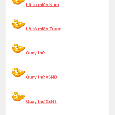
Lô tô miền Nam
Lô tô miền Trung
Quay thử
Quay thử XSMB
Quay thử XSMT