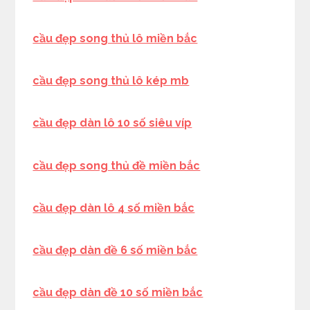
cầu đẹp song thủ lô miền bắc
cầu đẹp song thủ lô kép mb
cầu đẹp dàn lô 10 số siêu víp
cầu đẹp song thủ đề miền bắc
cầu đẹp dàn lô 4 số miền bắc
cầu đẹp dàn đề 6 số miền bắc
cầu đẹp dàn đề 10 số miền bắc