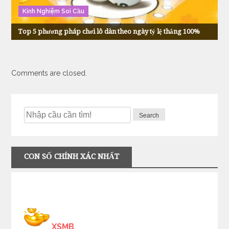
Kinh Nghiệm Soi Cầu
Top 5 phương pháp chơi lô dàn theo ngày tỷ lệ thắng 100%
Comments are closed.
Search
CON SỐ CHÍNH XÁC NHẤT
XSMB