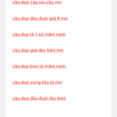
cầu đẹp cặp xỉu chủ mn
cầu đẹp đầu đuôi giải 8 mn
cầu đẹp lô 3 số miền nam
cầu đẹp giải đặc biệt mn
cầu đẹp bao lô miền nam
cầu đẹp song thủ lô mn
cầu đẹp đầu đuôi đặc biệt