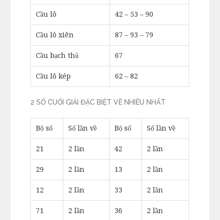
Cầu lô
42 – 53 – 90
Cầu lô xiên
87 – 93 – 79
Cầu bạch thủ
67
Cầu lô kép
62 – 82
2 SỐ CUỐI GIẢI ĐẶC BIỆT VỀ NHIỀU NHẤT
Bộ số
Số lần về
Bộ số
Số lần về
21
2 lần
42
2 lần
29
2 lần
13
2 lần
12
2 lần
33
2 lần
71
2 lần
36
2 lần