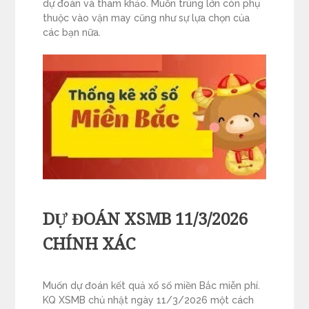
dự đoán và tham khảo. Muốn trúng lớn còn phụ
thuộc vào vận may cũng như sự lựa chọn của
các bạn nữa.
DỰ ĐOÁN XSMB 11/3/2026
CHÍNH XÁC
Muốn dự đoán kết quả xổ số miền Bắc miễn phí.
KQ XSMB chủ nhật ngày 11/3/2026 một cách