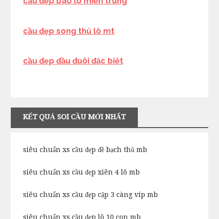
cầu đẹp bao lô miền trung
cầu đẹp song thủ lô mt
cầu đẹp đầu đuôi đặc biệt
KẾT QUẢ SOI CẦU MỚI NHẤT
siêu chuẩn xs cầu đẹp đề bạch thủ mb
siêu chuẩn xs cầu đẹp xiên 4 lô mb
siêu chuẩn xs cầu đẹp cặp 3 càng víp mb
siêu chuẩn xs cầu đẹp lô 10 con mb