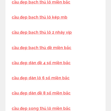
cầu đẹp bạch thủ lô miền bắc
cầu đẹp bạch thủ lô kép mb
cầu đẹp bạch thủ lô 2 nháy víp
cầu đẹp bạch thủ đề miền bắc
cầu đẹp dàn đề 4 số miền bắc
cầu đẹp dàn lô 6 số miền bắc
cầu đẹp dàn đề 8 số miền bắc
cầu đẹp song thủ lô miền bắc