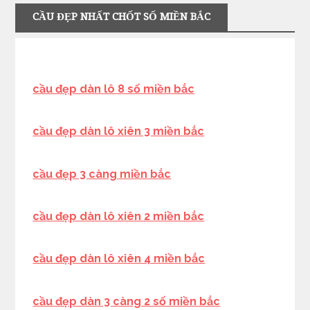
CẦU ĐẸP NHẤT CHỐT SỐ MIỀN BẮC
cầu đẹp dàn lô 8 số miền bắc
cầu đẹp dàn lô xiên 3 miền bắc
cầu đẹp 3 càng miền bắc
cầu đẹp dàn lô xiên 2 miền bắc
cầu đẹp dàn lô xiên 4 miền bắc
cầu đẹp dàn 3 càng 2 số miền bắc