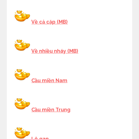
Về cả cặp (MB)
Về nhiều nháy (MB)
Cầu miền Nam
Cầu miền Trung
Lô gan