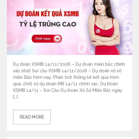
Dự đoán XSMB 14/11/2026 – Dự đoán miền bắc chính
xác nhất Soi cầu XSMB 14/11/2026 – Dự đoán xổ số
miền Bắc hôm nay. Phân tích thống kê kết quả hôm
qua, chốt số dự đoán MB 14/11 chính xác. Dự Đoán
XSMB 14/11 – Soi Cầu Dự Đoán Xổ Số Miền Bắc ngày
[…]
READ MORE