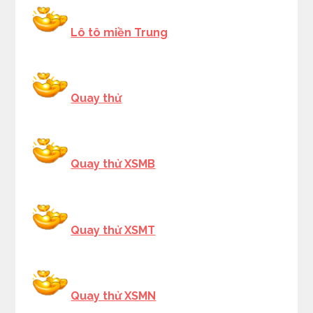
Lô tô miền Trung
Quay thử
Quay thử XSMB
Quay thử XSMT
Quay thử XSMN