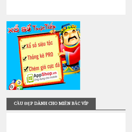
CẦU ĐẸP DÀNH CHO MIỀN BẮC VÍP