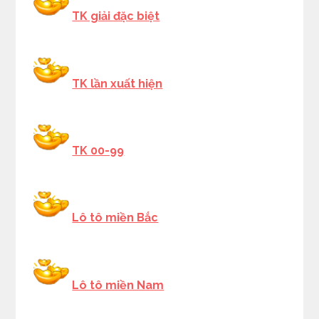
TK giải đặc biệt
TK lần xuất hiện
TK 00-99
Lô tô miền Bắc
Lô tô miền Nam