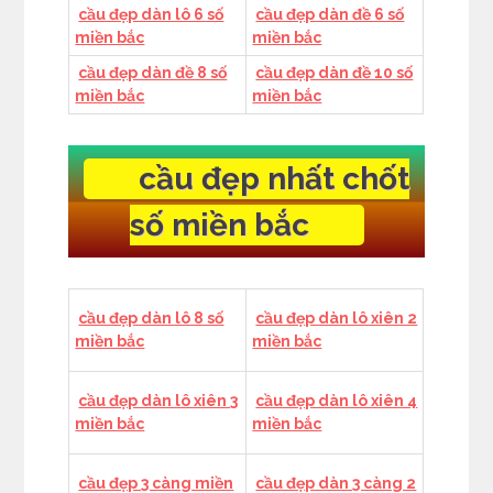
cầu đẹp dàn lô 6 số
cầu đẹp dàn đề 6 số
miền bắc
miền bắc
cầu đẹp dàn đề 8 số
cầu đẹp dàn đề 10 số
miền bắc
miền bắc
cầu đẹp nhất chốt
số miền bắc
cầu đẹp dàn lô 8 số
cầu đẹp dàn lô xiên 2
miền bắc
miền bắc
cầu đẹp dàn lô xiên 3
cầu đẹp dàn lô xiên 4
miền bắc
miền bắc
cầu đẹp 3 càng miền
cầu đẹp dàn 3 càng 2