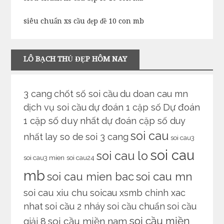
siêu chuẩn xs cầu đẹp đề 10 con mb
LÔ BẠCH THỦ ĐẸP HÔM NAY
3 cang
chốt số soi cầu
du doan cau mn
dịch vụ soi cầu
dự đoán 1 cặp số
Dự đoán
1 cặp số duy nhất
dự đoán cặp số duy
soi cau
nhất
lay so de
soi 3 cang
soi cau3
soi cau
soi cau lo
soi cau3 mien
soi cau24
mb
soi cau mien bac
soi cau mn
soi cau xiu chu
soicau xsmb chinh xac
nhat
soi cầu 2 nháy
soi cầu chuẩn
soi cầu
soi cầu miền
soi cầu miền nam
giải 8