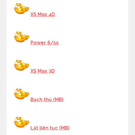
XS Max 4D
Power 6/55
XS Max 3D
Bạch thủ (MB)
Lật liên tục (MB)