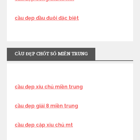
cầu đẹp đầu đuôi đặc biệt
CẦU ĐẸP CHỐT SỐ MIỀN TRUNG
cầu đẹp xíu chủ miền trung
cầu đẹp giải 8 miền trung
cầu đẹp cặp xỉu chủ mt