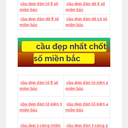
cầu đẹp dàn lô 6 số
cầu đẹp dàn đề 6 số
miền bắc
miền bắc
cầu đẹp dàn đề 8 số
cầu đẹp dàn đề 10 số
miền bắc
miền bắc
cầu đẹp nhất chốt
số miền bắc
cầu đẹp dàn lô 8 số
cầu đẹp dàn lô xiên 2
miền bắc
miền bắc
cầu đẹp dàn lô xiên 3
cầu đẹp dàn lô xiên 4
miền bắc
miền bắc
cầu đẹp 3 càng miền
cầu đẹp dàn 3 càng 2