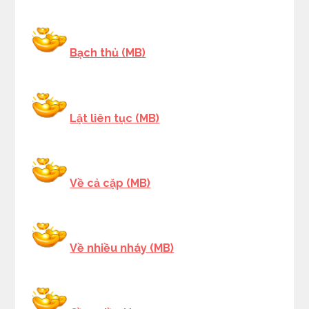
Bạch thủ (MB)
Lật liên tục (MB)
Về cả cặp (MB)
Về nhiều nháy (MB)