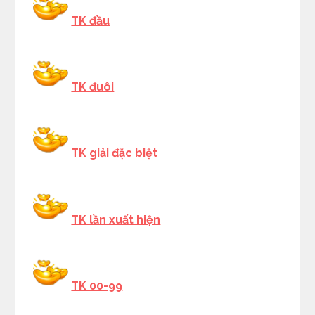
TK đầu
TK đuôi
TK giải đặc biệt
TK lần xuất hiện
TK 00-99