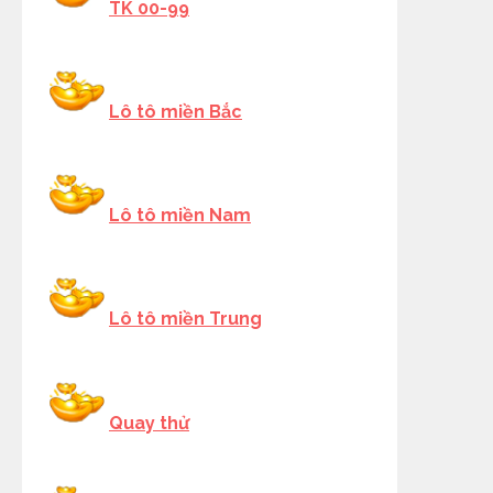
TK 00-99
Lô tô miền Bắc
Lô tô miền Nam
Lô tô miền Trung
Quay thử