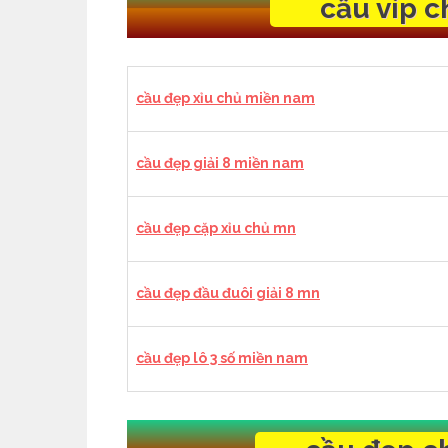
cầu víp 
cầu đẹp xỉu chủ miền nam
cầu đẹp giải 8 miền nam
cầu đẹp cặp xỉu chủ mn
cầu đẹp đầu đuôi giải 8 mn
cầu đẹp lô 3 số miền nam