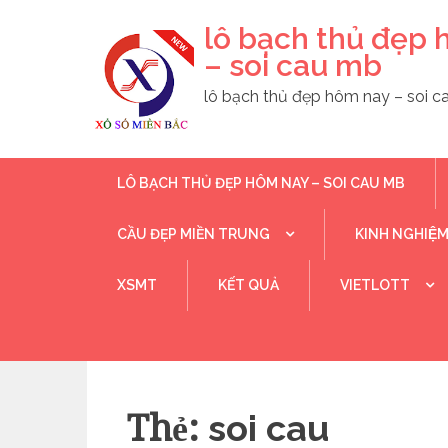
Skip
lô bạch thủ đẹp 
to
content
– soi cau mb
lô bạch thủ đẹp hôm nay – soi 
LÔ BẠCH THỦ ĐẸP HÔM NAY – SOI CAU MB
CẦU ĐẸP MIỀN TRUNG
KINH NGHIỆM
XSMT
KẾT QUẢ
VIETLOTT
Thẻ:
soi cau