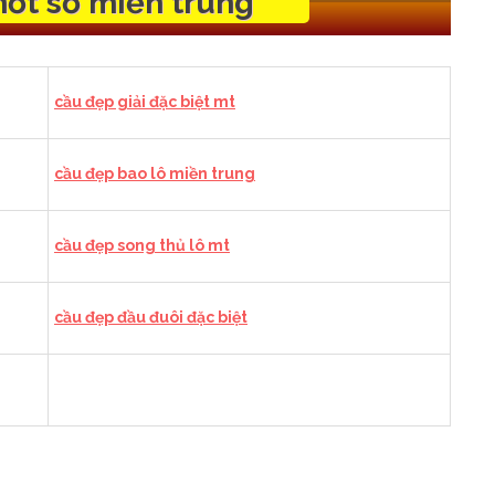
hốt số miền trung
cầu đẹp giải đặc biệt mt
cầu đẹp bao lô miền trung
cầu đẹp song thủ lô mt
cầu đẹp đầu đuôi đặc biệt