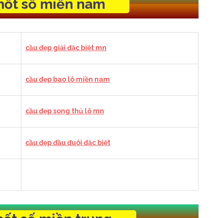
chốt số miền nam
cầu đẹp giải đặc biệt mn
cầu đẹp bao lô miền nam
cầu đẹp song thủ lô mn
cầu đẹp đầu đuôi đặc biệt