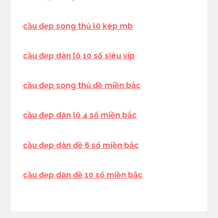
cầu đẹp song thủ lô kép mb
cầu đẹp dàn lô 10 số siêu víp
cầu đẹp song thủ đề miền bắc
cầu đẹp dàn lô 4 số miền bắc
cầu đẹp dàn đề 6 số miền bắc
cầu đẹp dàn đề 10 số miền bắc