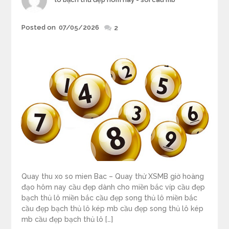
Posted
Posted on
07/05/2026
2
on
Quay thu xo so mien Bac – Quay thử XSMB giờ hoàng
đạo hôm nay cầu đẹp dành cho miền bắc víp cầu đẹp
bạch thủ lô miền bắc cầu đẹp song thủ lô miền bắc
cầu đẹp bạch thủ lô kép mb cầu đẹp song thủ lô kép
mb cầu đẹp bạch thủ lô […]