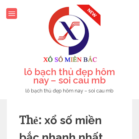
Skip
to
content
lô bạch thủ đẹp hôm
nay – soi cau mb
lô bạch thủ đẹp hôm nay – soi cau mb
Thẻ:
xổ số miền
bắc nhanh nhất