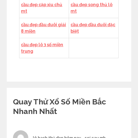
cầu đẹp cặp xỉu chủ
cầu đẹp song thủ lô
mt
mt
cầu đẹp đầu đuôi giải
cầu đẹp đầu đuôi đặc
8 miền
biệt
cầu đẹp lô 3 số miền
trung
Categories
Quay Thử Xổ Số Miền Bắc
Nhanh Nhất
Author
lô bạch thủ đẹp hôm nay - soi cau mb