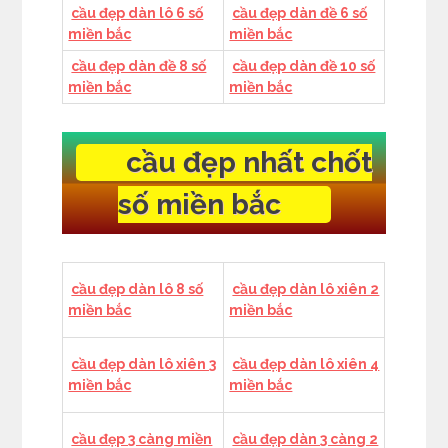
cầu đẹp dàn lô 6 số
cầu đẹp dàn đề 6 số
miền bắc
miền bắc
cầu đẹp dàn đề 8 số
cầu đẹp dàn đề 10 số
miền bắc
miền bắc
cầu đẹp nhất chốt
số miền bắc
cầu đẹp dàn lô 8 số
cầu đẹp dàn lô xiên 2
miền bắc
miền bắc
cầu đẹp dàn lô xiên 3
cầu đẹp dàn lô xiên 4
miền bắc
miền bắc
cầu đẹp 3 càng miền
cầu đẹp dàn 3 càng 2