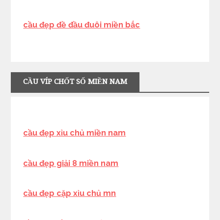
cầu đẹp đề đầu đuôi miền bắc
CẦU VÍP CHỐT SỐ MIỀN NAM
cầu đẹp xỉu chủ miền nam
cầu đẹp giải 8 miền nam
cầu đẹp cặp xỉu chủ mn