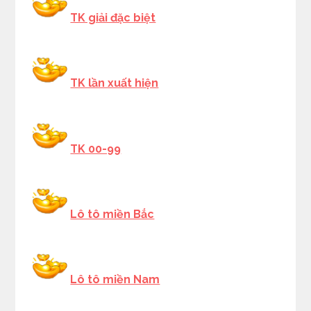
TK giải đặc biệt
TK lần xuất hiện
TK 00-99
Lô tô miền Bắc
Lô tô miền Nam