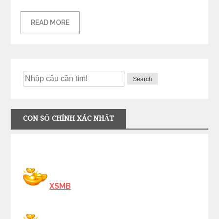
READ MORE
Search
CON SỐ CHÍNH XÁC NHẤT
XSMB