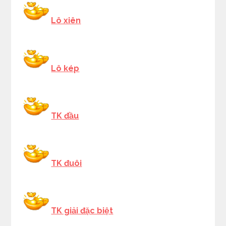
Lô xiên
Lô kép
TK đầu
TK đuôi
TK giải đặc biệt