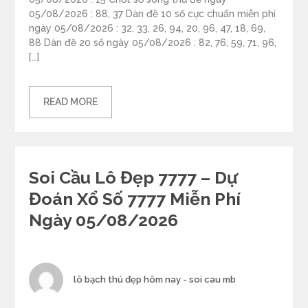
05/08/2026 : 88, 37 Dàn đề 10 số cực chuẩn miễn phí
ngày 05/08/2026 : 32, 33, 26, 94, 20, 96, 47, 18, 69,
88 Dàn đề 20 số ngày 05/08/2026 : 82, 76, 59, 71, 96,
[…]
READ MORE
Categories
Soi Cầu Lô Đẹp 7777 – Dự
Đoán Xổ Số 7777 Miễn Phí
Ngày 05/08/2026
Author
lô bạch thủ đẹp hôm nay - soi cau mb