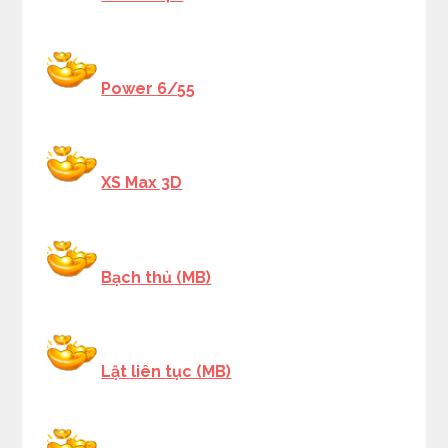
Power 6/55
XS Max 3D
Bạch thủ (MB)
Lật liên tục (MB)