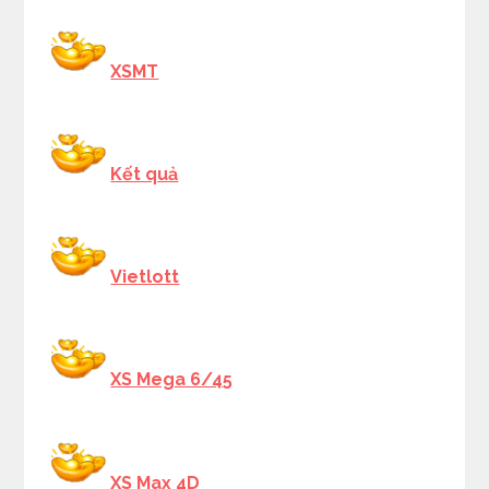
XSMT
Kết quả
Vietlott
XS Mega 6/45
XS Max 4D