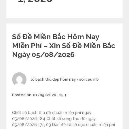
Categories
Số Đề Miền Bắc Hôm Nay
Miễn Phí – Xin Số Đề Miền Bắc
Ngày 05/08/2026
Author
lô bạch thủ đẹp hôm nay - soi cau mb
Posted
Posted on
01/05/2026
1
on
Chốt số bạch thủ đề chuẩn miễn phí ngày
05/08/2026 : 84 Chốt số song thủ đề ngày
05/08/2026 : 71, 03 Dàn đề 10 số cực chuẩn miễn phí