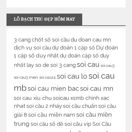
LÔ BẠCH THỦ ĐẸP HÔM NAY
3 cang
chốt số soi cầu
du doan cau mn
dịch vụ soi cầu
dự đoán 1 cặp số
Dự đoán
1 cặp số duy nhất
dự đoán cặp số duy
soi cau
nhất
lay so de
soi 3 cang
soi cau3
soi cau
soi cau lo
soi cau3 mien
soi cau24
mb
soi cau mien bac
soi cau mn
soi cau xiu chu
soicau xsmb chinh xac
nhat
soi cầu 2 nháy
soi cầu chuẩn
soi cầu
soi cầu miền
soi cầu miền nam
giải 8
trung
soi cầu số đề
soi cầu vip
Soi Cầu