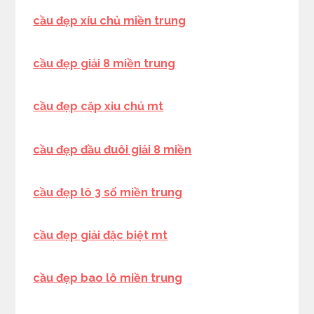
cầu đẹp xíu chủ miền trung
cầu đẹp giải 8 miền trung
cầu đẹp cặp xỉu chủ mt
cầu đẹp đầu đuôi giải 8 miền
cầu đẹp lô 3 số miền trung
cầu đẹp giải đặc biệt mt
cầu đẹp bao lô miền trung