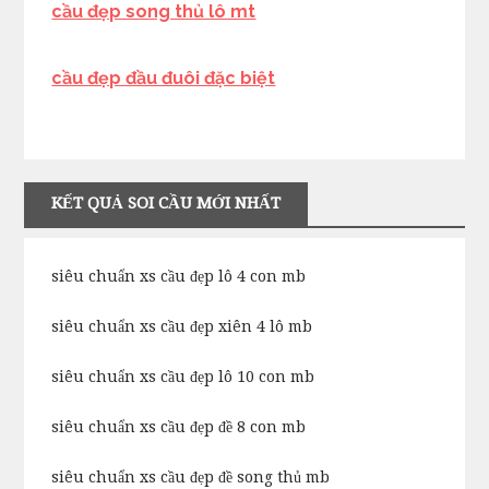
cầu đẹp song thủ lô mt
cầu đẹp đầu đuôi đặc biệt
KẾT QUẢ SOI CẦU MỚI NHẤT
siêu chuẩn xs cầu đẹp lô 4 con mb
siêu chuẩn xs cầu đẹp xiên 4 lô mb
siêu chuẩn xs cầu đẹp lô 10 con mb
siêu chuẩn xs cầu đẹp đề 8 con mb
siêu chuẩn xs cầu đẹp đề song thủ mb