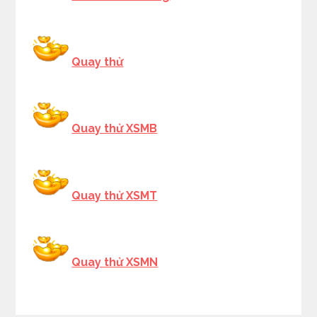
Quay thử
Quay thử XSMB
Quay thử XSMT
Quay thử XSMN