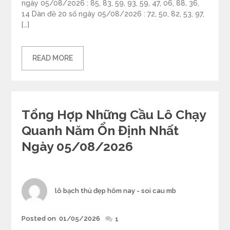
ngày 05/08/2026 : 85, 83, 59, 93, 59, 47, 06, 88, 36,
14 Dàn đề 20 số ngày 05/08/2026 : 72, 50, 82, 53, 97,
[…]
READ MORE
Categories
Tổng Hợp Những Cầu Lô Chạy
Quanh Năm Ổn Định Nhất
Ngày 05/08/2026
Author
lô bạch thủ đẹp hôm nay - soi cau mb
Posted
Posted on
01/05/2026
1
on