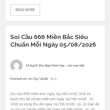
READ MORE
Categories
Soi Cầu 666 Miền Bắc Siêu
Chuẩn Mỗi Ngày 05/08/2026
Author
lô bạch thủ đẹp hôm nay - soi cau mb
Posted
Posted on
01/05/2026
1
on
Soi cầu 666 miền bắc ngày 05/08/2026 Chốt số
bạch thủ đề chuẩn miễn phí ngày 05/08/2026 : 20
Chốt số song thủ đề ngày 05/08/2026 : 51, 01 Dàn đề
10 số cực chuẩn miễn phí ngày 05/08/2026 : 01, 70,