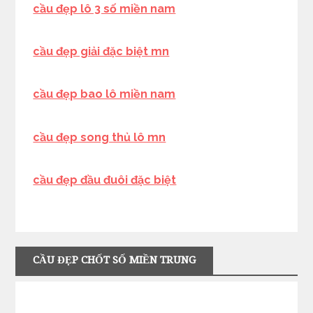
cầu đẹp lô 3 số miền nam
cầu đẹp giải đặc biệt mn
cầu đẹp bao lô miền nam
cầu đẹp song thủ lô mn
cầu đẹp đầu đuôi đặc biệt
CẦU ĐẸP CHỐT SỐ MIỀN TRUNG