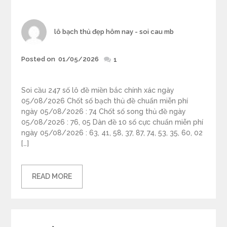
Author
lô bạch thủ đẹp hôm nay - soi cau mb
Posted
Posted on
01/05/2026
1
on
Soi cầu 247 số lô đề miền bắc chính xác ngày
05/08/2026 Chốt số bạch thủ đề chuẩn miễn phí
ngày 05/08/2026 : 74 Chốt số song thủ đề ngày
05/08/2026 : 76, 05 Dàn đề 10 số cực chuẩn miễn phí
ngày 05/08/2026 : 63, 41, 58, 37, 87, 74, 53, 35, 60, 02
[…]
READ MORE
Categories