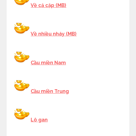
Về cả cặp (MB)
Về nhiều nháy (MB)
Cầu miền Nam
Cầu miền Trung
Lô gan