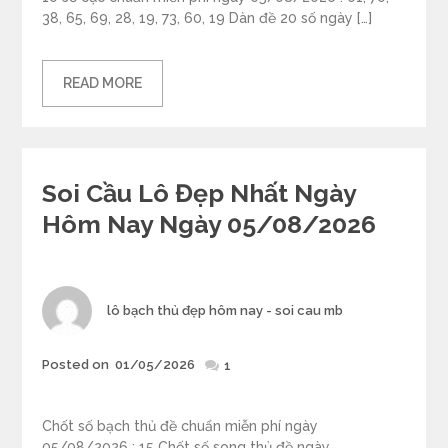
38, 65, 69, 28, 19, 73, 60, 19 Dàn đề 20 số ngày […]
READ MORE
Categories
Soi Cầu Lô Đẹp Nhất Ngày
Hôm Nay Ngày 05/08/2026
Author
lô bạch thủ đẹp hôm nay - soi cau mb
Posted
Posted on
01/05/2026
1
on
Chốt số bạch thủ đề chuẩn miễn phí ngày
05/08/2026 : 15 Chốt số song thủ đề ngày