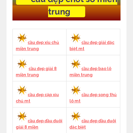
trung
cầu đẹp xíu chủ
cầu đẹp giải đặc
miền trung
biệt mt
cầu đẹp giải 8
cầu đẹp bao lô
miền trung
miền trung
cầu đẹp cặp xỉu
cầu đẹp song thủ
chủ mt
lô mt
cầu đẹp đầu đuôi
cầu đẹp đầu đuôi
giải 8 miền
đặc biệt