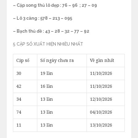
– Cặp song thủ lô đẹp : 76 – 96 ; 27 – 09
– Lô 3 càng : 578 – 213 – 095
– Bạch thủ đề : 43 – 28 – 32 – 77 – 92
5 CẶP SỐ XUẤT HIỆN NHIỀU NHẤT
Cặp số
Số ngày chưa ra
Về gần nhất
30
19 lần
11/10/2026
42
16 lần
11/10/2026
34
13 lần
12/10/2026
74
13 lần
04/10/2026
11
13 lần
13/10/2026