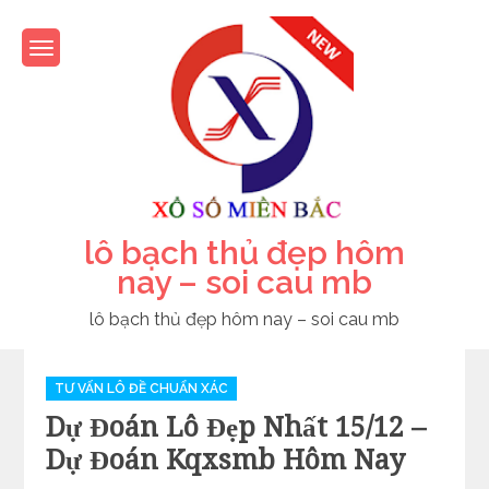
Skip
to
content
lô bạch thủ đẹp hôm
nay – soi cau mb
lô bạch thủ đẹp hôm nay – soi cau mb
Categories
TƯ VẤN LÔ ĐỀ CHUẨN XÁC
Dự Đoán Lô Đẹp Nhất 15/12 –
Dự Đoán Kqxsmb Hôm Nay