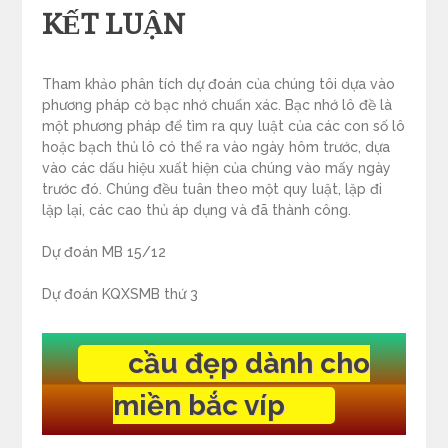
KẾT LUẬN
Tham khảo phân tích dự đoán của chúng tôi dựa vào
phương pháp cờ bạc nhớ chuẩn xác. Bạc nhớ lô đề là
một phương pháp để tìm ra quy luật của các con số lô
hoặc bạch thủ lô có thể ra vào ngày hôm trước, dựa
vào các dấu hiệu xuất hiện của chúng vào mấy ngày
trước đó. Chúng đều tuân theo một quy luật, lặp đi
lặp lại, các cao thủ áp dụng và đã thành công.
Dự đoán MB 15/12
Dự đoán KQXSMB thứ 3
cầu đẹp dành cho
miền bắc víp