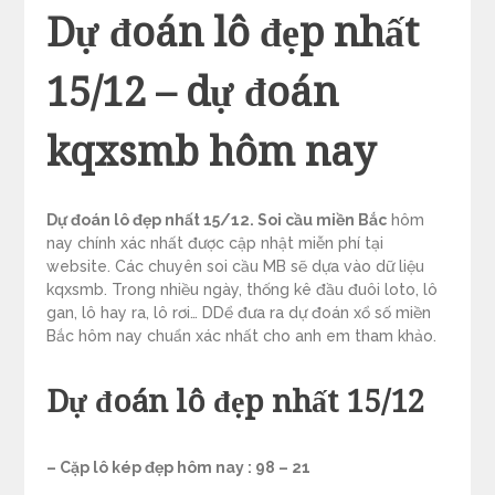
Dự đoán lô đẹp nhất
15/12 – dự đoán
kqxsmb hôm nay
Dự đoán lô đẹp nhất 15/12.
Soi cầu miền Bắc
hôm
nay chính xác nhất được cập nhật miễn phí tại
website. Các chuyên soi cầu MB sẽ dựa vào dữ liệu
kqxsmb. Trong nhiều ngày, thống kê đầu đuôi loto, lô
gan, lô hay ra, lô rơi… DDể đưa ra dự đoán xổ số miền
Bắc hôm nay chuẩn xác nhất cho anh em tham khảo.
Dự đoán lô đẹp nhất 15/12
– Cặp lô kép đẹp hôm nay : 98 – 21