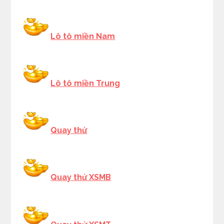
Lô tô miền Nam
Lô tô miền Trung
Quay thử
Quay thử XSMB