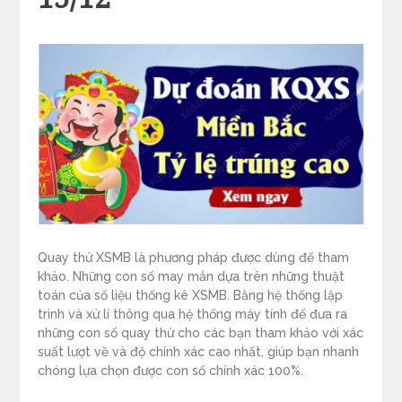
Quay thử XSMB là phương pháp được dùng để tham
khảo. Những con số may mắn dựa trên những thuật
toán của số liệu thống kê XSMB. Bằng hệ thống lập
trình và xử lí thông qua hệ thống máy tính để đưa ra
những con số quay thử cho các bạn tham khảo với xác
suất lượt về và độ chính xác cao nhất, giúp bạn nhanh
chóng lựa chọn được con số chính xác 100%.