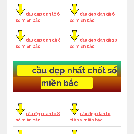
cầu đẹp dàn lô 6
cầu đẹp dàn đề 6
số miền bắc
số miền bắc
cầu đẹp dàn đề 8
cầu đẹp dàn đề 10
số miền bắc
số miền bắc
cầu đẹp nhất chốt số
miền bắc
cầu đẹp dàn lô 8
cầu đẹp dàn lô
số miền bắc
xiên 2 miền bắc