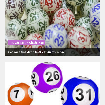
Tư Vấn Lô Đề Chuẩn Xác
Các cách tính đánh lô đề chuẩn miền Bắc