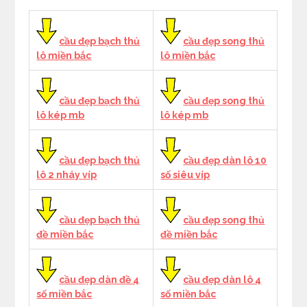
cầu đẹp bạch thủ
cầu đẹp song thủ
lô miền bắc
lô miền bắc
cầu đẹp bạch thủ
cầu đẹp song thủ
lô kép mb
lô kép mb
cầu đẹp bạch thủ
cầu đẹp dàn lô 10
lô 2 nháy víp
số siêu víp
cầu đẹp bạch thủ
cầu đẹp song thủ
đề miền bắc
đề miền bắc
cầu đẹp dàn đề 4
cầu đẹp dàn lô 4
số miền bắc
số miền bắc