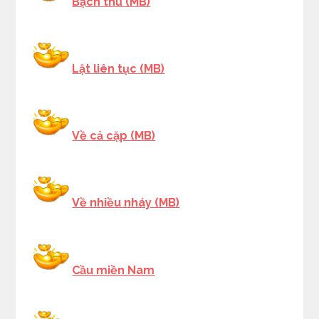
Bạch thủ (MB)
Lật liên tục (MB)
Về cả cặp (MB)
Về nhiều nháy (MB)
Cầu miền Nam