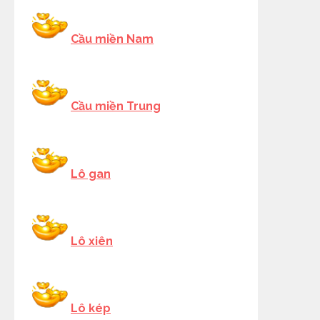
Cầu miền Nam
Cầu miền Trung
Lô gan
Lô xiên
Lô kép