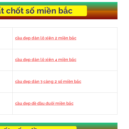
t chốt số miền bắc
cầu đẹp dàn lô xiên 2 miền bắc
cầu đẹp dàn lô xiên 4 miền bắc
cầu đẹp dàn 3 càng 2 số miền bắc
cầu đẹp đề đầu đuôi miền bắc