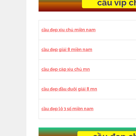
cầu víp 
cầu đẹp xỉu chủ miền nam
cầu đẹp giải 8 miền nam
cầu đẹp cặp xỉu chủ mn
cầu đẹp đầu đuôi giải 8 mn
cầu đẹp lô 3 số miền nam