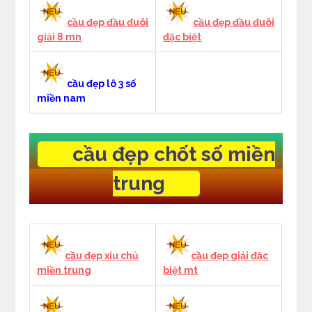
cầu đẹp đầu đuôi
cầu đẹp đầu đuôi
giải 8 mn
đặc biệt
cầu đẹp lô 3 số
miền nam
cầu đẹp chốt số miền
trung
cầu đẹp xíu chủ
cầu đẹp giải đặc
miền trung
biệt mt