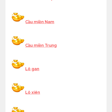
Cầu miền Nam
Cầu miền Trung
Lô gan
Lô xiên