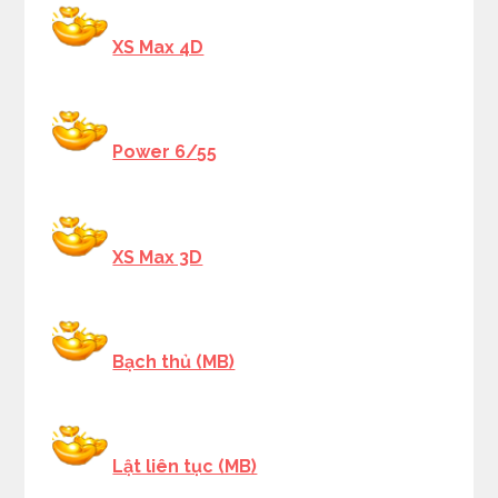
XS Max 4D
Power 6/55
XS Max 3D
Bạch thủ (MB)
Lật liên tục (MB)