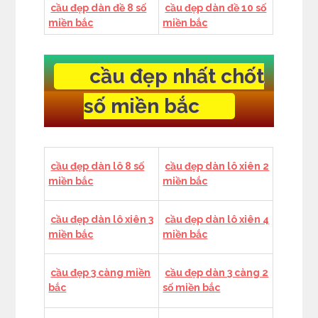
cầu đẹp dàn đề 8 số
cầu đẹp dàn đề 10 số
miền bắc
miền bắc
cầu đẹp nhất chốt
số miền bắc
cầu đẹp dàn lô 8 số
cầu đẹp dàn lô xiên 2
miền bắc
miền bắc
cầu đẹp dàn lô xiên 3
cầu đẹp dàn lô xiên 4
miền bắc
miền bắc
cầu đẹp 3 càng miền
cầu đẹp dàn 3 càng 2
bắc
số miền bắc