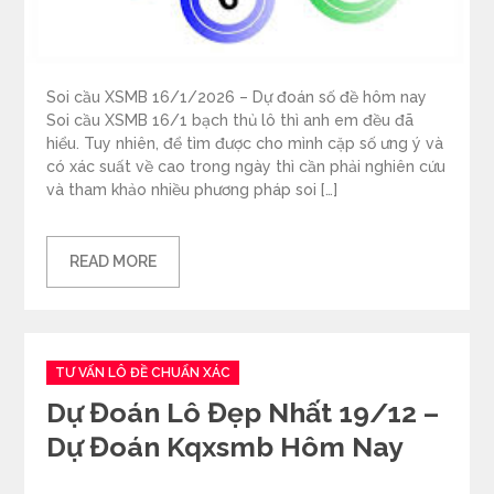
Soi cầu XSMB 16/1/2026 – Dự đoán số đề hôm nay
Soi cầu XSMB 16/1 bạch thủ lô thì anh em đều đã
hiểu. Tuy nhiên, để tìm được cho mình cặp số ưng ý và
có xác suất về cao trong ngày thì cần phải nghiên cứu
và tham khảo nhiều phương pháp soi […]
READ MORE
Categories
TƯ VẤN LÔ ĐỀ CHUẨN XÁC
Dự Đoán Lô Đẹp Nhất 19/12 –
Dự Đoán Kqxsmb Hôm Nay