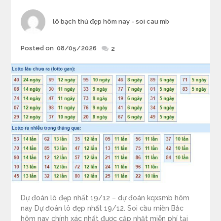
Author
lô bạch thủ đẹp hôm nay - soi cau mb
Posted
Posted on
08/05/2026
2
on
Dự đoán lô đẹp nhất 19/12 – dự đoán kqxsmb hôm
nay Dự đoán lô đẹp nhất 19/12. Soi cầu miền Bắc
hôm nay chính xác nhất được cập nhật miễn phí tại