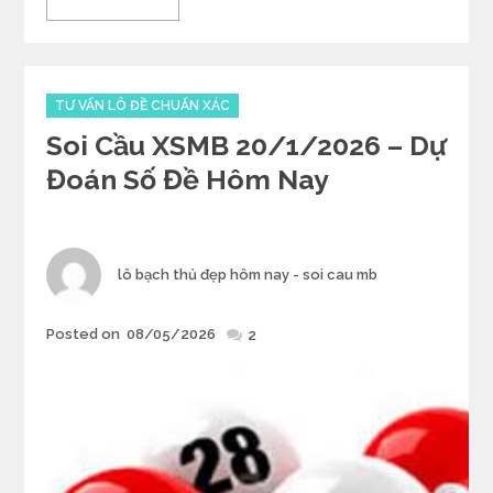
Categories
TƯ VẤN LÔ ĐỀ CHUẨN XÁC
Soi Cầu XSMB 20/1/2026 – Dự
Đoán Số Đề Hôm Nay
Author
lô bạch thủ đẹp hôm nay - soi cau mb
Posted
Posted on
08/05/2026
2
on