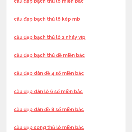
cầu đẹp bạch thủ lô miền bắc
cầu đẹp bạch thủ lô kép mb
cầu đẹp bạch thủ lô 2 nháy víp
cầu đẹp bạch thủ đề miền bắc
cầu đẹp dàn đề 4 số miền bắc
cầu đẹp dàn lô 6 số miền bắc
cầu đẹp dàn đề 8 số miền bắc
cầu đẹp song thủ lô miền bắc