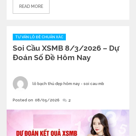
READ MORE
Categories
TƯ VẤN LÔ ĐỀ CHUẨN XÁC
Soi Cầu XSMB 8/3/2026 – Dự
Đoán Số Đề Hôm Nay
Author
lô bạch thủ đẹp hôm nay - soi cau mb
Posted
Posted on
08/05/2026
2
on