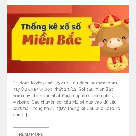
on
Dự đoán lô đẹp nhất 29/12 – dự đoán kqxsmb hôm
nay Dự đoán lô đẹp nhất 29/12. Soi cầu miền Bắc
hôm nay chính xác nhất được cập nhật miễn phí tại
website. Các chuyên soi cầu MB sẽ dựa vào dữ liệu
kqxsmb. Trong nhiều ngày, thống kê đầu đuôi loto, lô
gan, […]
READ MORE