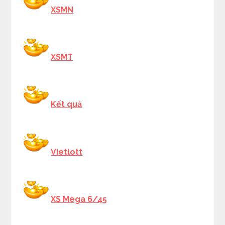
XSMN
XSMT
Kết quả
Vietlott
XS Mega 6/45