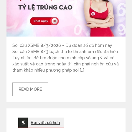
Soi cầu XSMB 8/3/2026 – Dự đoán số đề hôm nay
Soi cầu XSMB 8/3 bạch thủ lô thì anh em đều đã hiểu.
Tuy nhiên, để tìm được cho mình cặp số ưng ý và có
xác suất về cao trong ngày thì cần phải nghiên cứu và
tham khảo nhiều phương pháp soi […]
READ MORE
Điều
Bài viết cũ hơn